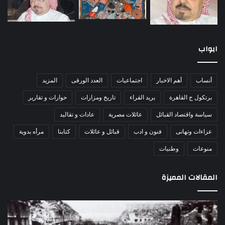
ابواب
أنساب
أهم الاخبار
اجتماعيات
العدد الورقى
المزيد
برتكول ج القاهرة
بريد القراء
تاريخ ومزارات
حوارات و تقارير
سياسة واقتصاد القبائل
عائلات مصرية
عادات و تقاليد
عزاءات وتهانى
فنون و ادب
قبائل و عائلات
كتابنا
مرأه بدوية
منوعات
وطنيات
المقالات المميزة
اللواء
الأ
دكتور
العا