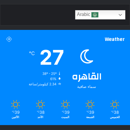
Arabic
Weather
27
℃
القاهره
38º - 25º
61%
2.34 كيلومتر/ساعة
سماء صافية
39
38
39
39
38
℃
℃
℃
℃
℃
الخميس
الجمعة
السبت
الأحد
الأثنين