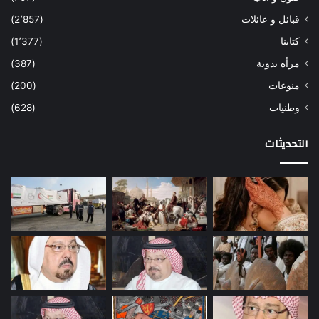
قبائل و عائلات
(2٬857)
كتابنا
(1٬377)
مرأه بدوية
(387)
منوعات
(200)
وطنيات
(628)
التحديثات