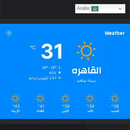
Arabic
Weather
31
℃
القاهره
38º - 28º
45%
2.47 كيلومتر/ساعة
سماء صافية
43
41
39
38
38
℃
℃
℃
℃
℃
السبت
الأحد
الأثنين
الثلاثاء
الأربعاء