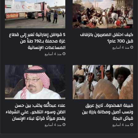
كيف احتفل المصريون بالزفاف
5 قوافل إماراتية تعبر إلى قطاع
قبل 700 عام؟
غزة محملة بـ792 طناً من
المساعدات الإنسانية
منذ 4 أسابيع
منذ 4 أسابيع
قبيلة الهدندوة.. تاريخ عريق
علاء عبدالله يكتب: بين حسن
ونسب أصيل ومكانة بارزة بين
الظن وسوء التقدير.. علي الشرفاء
قبائل البجة
يقدم ميزانًا قرآنيًا لبناء الإنسان
منذ 4 أسابيع
منذ 4 أسابيع