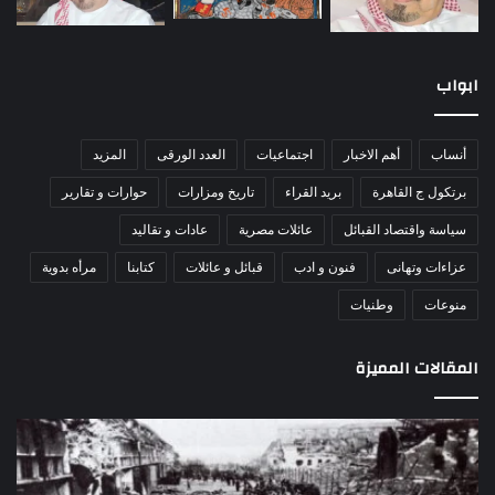
ابواب
أنساب
أهم الاخبار
اجتماعيات
العدد الورقى
المزيد
برتكول ج القاهرة
بريد القراء
تاريخ ومزارات
حوارات و تقارير
سياسة واقتصاد القبائل
عائلات مصرية
عادات و تقاليد
عزاءات وتهانى
فنون و ادب
قبائل و عائلات
كتابنا
مرأه بدوية
منوعات
وطنيات
المقالات المميزة
مذبحة
اللو
اللد..
دكت
القصة
را