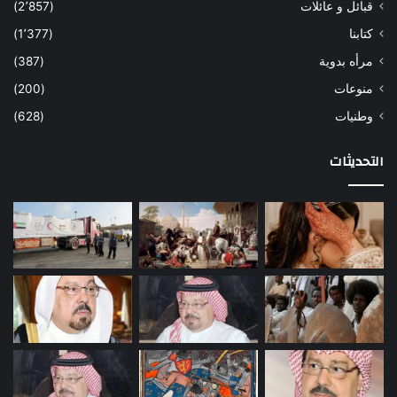
قبائل و عائلات
(2٬857)
كتابنا
(1٬377)
مرأه بدوية
(387)
منوعات
(200)
وطنيات
(628)
التحديثات