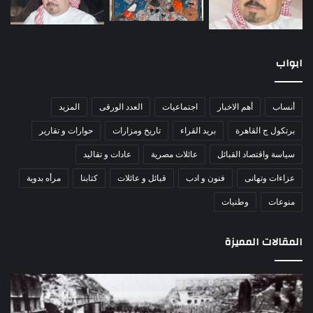
ابواب
أنساب
أهم الاخبار
اجتماعيات
العدد الورقى
المزيد
برتكول ج القاهرة
بريد القراء
تاريخ ومزارات
حوارات و تقارير
سياسة واقتصاد القبائل
عائلات مصرية
عادات و تقاليد
عزاءات وتهانى
فنون و ادب
قبائل و عائلات
كتابنا
مرأه بدوية
منوعات
وطنيات
المقالات المميزة
مذبحة
اللو
اللد..
دكت
القصة
را