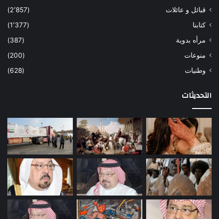
قبائل و عائلات
(2٬857)
كتابنا
(1٬377)
مرأه بدوية
(387)
منوعات
(200)
وطنيات
(628)
التحديثات