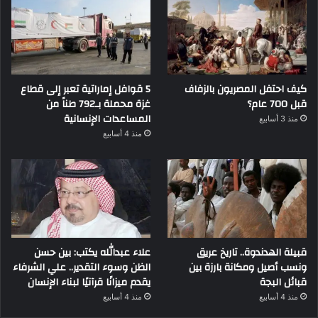
كيف احتفل المصريون بالزفاف
5 قوافل إماراتية تعبر إلى قطاع
قبل 700 عام؟
غزة محملة بـ792 طناً من
المساعدات الإنسانية
منذ 3 أسابيع
منذ 4 أسابيع
قبيلة الهدندوة.. تاريخ عريق
علاء عبدالله يكتب: بين حسن
ونسب أصيل ومكانة بارزة بين
الظن وسوء التقدير.. علي الشرفاء
قبائل البجة
يقدم ميزانًا قرآنيًا لبناء الإنسان
منذ 4 أسابيع
منذ 4 أسابيع