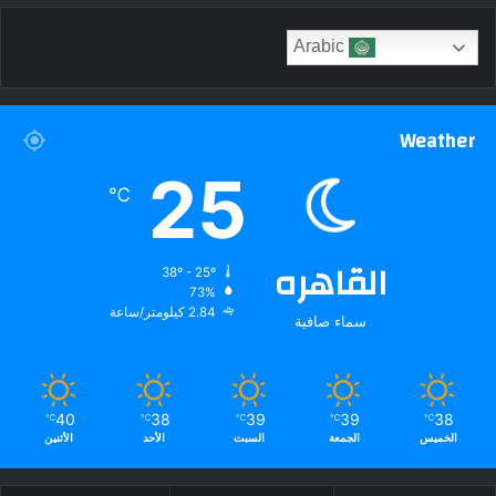
Arabic
Weather
25
℃
القاهره
38º - 25º
73%
2.84 كيلومتر/ساعة
سماء صافية
40
38
39
39
38
℃
℃
℃
℃
℃
الخميس
الجمعة
السبت
الأحد
الأثنين