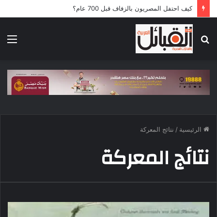
كيف احتفل المصريون بالزفاف قبل 700 عام؟
بحث
الق
عن
الرئيسية
/
نتائج المعركة
نتائج المعركة