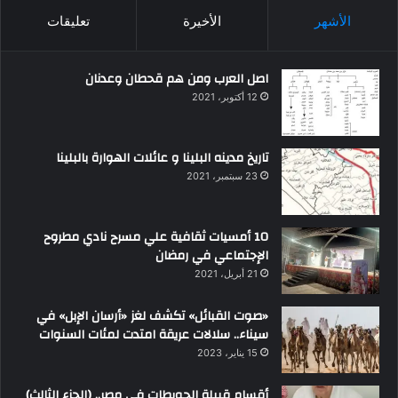
الأشهر
الأخيرة
تعليقات
اصل العرب ومن هم قحطان وعدنان
12 أكتوبر، 2021
تاريخ مدينه البلينا و عائلات الهوارة بالبلينا
23 سبتمبر، 2021
10 أمسيات ثقافية علي مسرح نادي مطروح
الإجتماعي في رمضان
21 أبريل، 2021
«صوت القبائل» تكشف لغز «أرسان الإبل» في
سيناء.. سلالات عريقة امتدت لمئات السنوات
15 يناير، 2023
أقسام قبيلة الحويطات في مصر.. (الجزء الثالث)