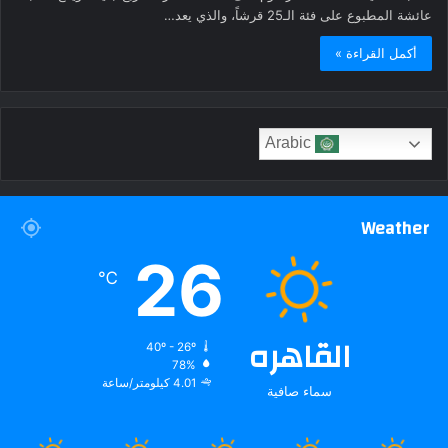
عائشة المطبوع على فئة الـ25 قرشاً، والذي يعد…
أكمل القراءة »
Arabic
Weather
26
℃
القاهره
40º - 26º
78%
4.01 كيلومتر/ساعة
سماء صافية