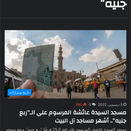
جنيه”
تاريخ ومزارات
3 ديسمبر، 2022
0
590
مسجد السيدة عائشة المرسوم على الـ”ربع
جنيه”.. أشهر مساجد آل البيت
مسجد السيدة عائشة، المرسوم على فئة الـ25 قرشًا “ربع جنيه”، ويقع مسجد