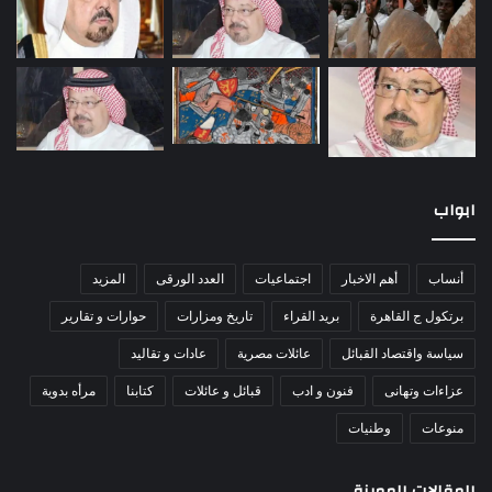
ابواب
أنساب
أهم الاخبار
اجتماعيات
العدد الورقى
المزيد
برتكول ج القاهرة
بريد القراء
تاريخ ومزارات
حوارات و تقارير
سياسة واقتصاد القبائل
عائلات مصرية
عادات و تقاليد
عزاءات وتهانى
فنون و ادب
قبائل و عائلات
كتابنا
مرأه بدوية
منوعات
وطنيات
المقالات المميزة