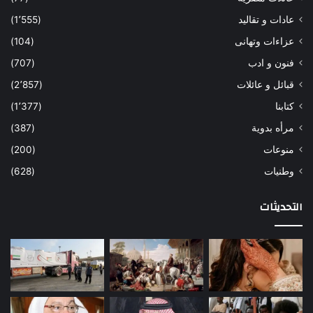
عادات و تقاليد
(1٬555)
عزاءات وتهانى
(104)
فنون و ادب
(707)
قبائل و عائلات
(2٬857)
كتابنا
(1٬377)
مرأه بدوية
(387)
منوعات
(200)
وطنيات
(628)
التحديثات