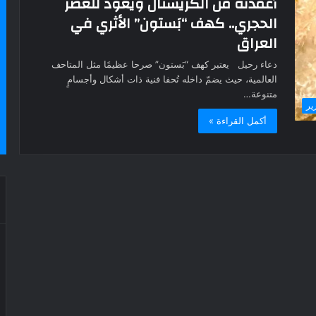
أعمدته من الكريستال ويعود للعصر
الحجري.. كهف “بَستون” الأثري في
العراق
دعاء رحيل يعتبر كهف “بَستون” صرحا عظيمًا مثل المتاحف
العالمية، حيث يضمّ داخله تُحفا فنية ذات أشكال وأجسامٍ
متنوعة…
ير
أكمل القراءة »