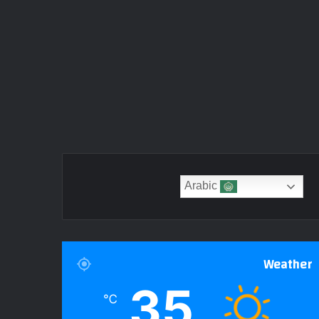
Arabic
Weather
35
℃