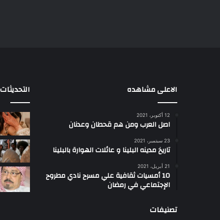
الاعلى مشاهده
التحديثات
12 أكتوبر، 2021
ا
اصل العرب ومن هم قحطان وعدنان
ع
ج
23 سبتمبر، 2021
ب
تاريخ مدينه البلينا و عائلات الهوارة بالبلينا
أ
21 أبريل، 2021
س
10 أمسيات ثقافية علي مسرح نادي مطروح
ل
الإجتماعي في رمضان
ت
ب
تصنيفات
ب