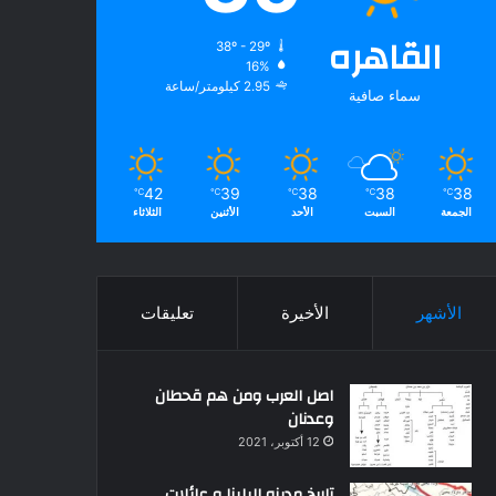
القاهره
38º - 29º
16%
2.95 كيلومتر/ساعة
سماء صافية
42
39
38
38
38
℃
℃
℃
℃
℃
الجمعة
السبت
الأحد
الأثنين
الثلاثاء
الأشهر
الأخيرة
تعليقات
اصل العرب ومن هم قحطان
وعدنان
12 أكتوبر، 2021
تاريخ مدينه البلينا و عائلات