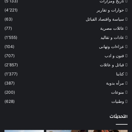
تاريخ ومزارات
(5٬133)
حوارات و تقارير
(4٬221)
سياسة واقتصاد القبائل
(63)
عائلات مصرية
(77)
عادات و تقاليد
(1٬555)
عزاءات وتهانى
(104)
فنون و ادب
(707)
قبائل و عائلات
(2٬857)
كتابنا
(1٬377)
مرأه بدوية
(387)
منوعات
(200)
وطنيات
(628)
التحديثات