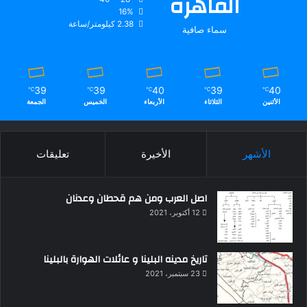
القاهره
16%
2.38 كيلومتر/ساعة
سماء صافية
39
39
40
39
40
℃
℃
℃
℃
℃
الأثنين
الثلاثاء
الأربعاء
الخميس
الجمعة
الأشهر
الأخيرة
تعليقات
اصل العرب ومن هم قحطان وعدنان
12 أكتوبر، 2021
تاريخ مدينه البلينا و عائلات الهوارة بالبلينا
23 سبتمبر، 2021