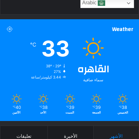
Arabic
Weather
33
℃
القاهره
38º - 29º
27%
3.44 كيلومتر/ساعة
سماء صافية
40
38
39
39
38
℃
℃
℃
℃
℃
الخميس
الجمعة
السبت
الأحد
الأثنين
الأشهر
الأخيرة
تعليقات