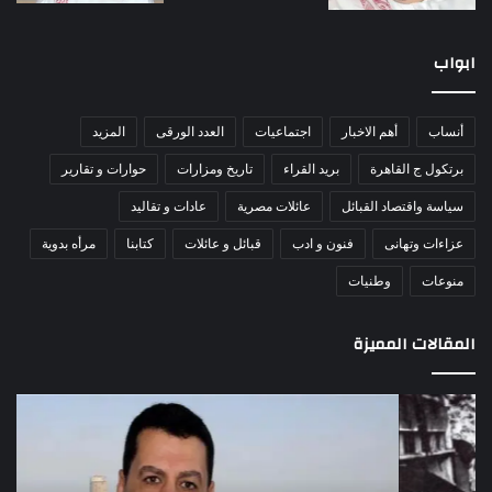
ابواب
أنساب
أهم الاخبار
اجتماعيات
العدد الورقى
المزيد
برتكول ج القاهرة
بريد القراء
تاريخ ومزارات
حوارات و تقارير
سياسة واقتصاد القبائل
عائلات مصرية
عادات و تقاليد
عزاءات وتهانى
فنون و ادب
قبائل و عائلات
كتابنا
مرأه بدوية
منوعات
وطنيات
المقالات المميزة
اللواء
الأ
دكتور
العا
راضي
للهل
عبدالمعطي
الأ