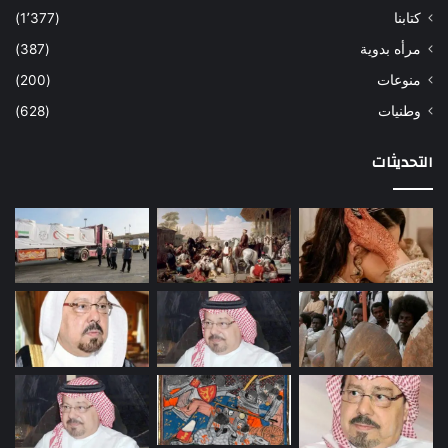
كتابنا
(1٬377)
مرأه بدوية
(387)
منوعات
(200)
وطنيات
(628)
التحديثات