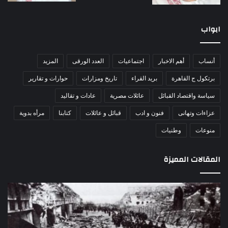
ابواب
أنساب
أهم الاخبار
اجتماعيات
العدد الورقى
المزيد
برتكول ج القاهرة
بريد القراء
تاريخ ومزارات
حوارات و تقارير
سياسة واقتصاد القبائل
عائلات مصرية
عادات و تقاليد
عزاءات وتهانى
فنون و ادب
قبائل و عائلات
كتابنا
مرأه بدوية
منوعات
وطنيات
المقالات المميزة
مذبحة
اللو
اللد..
دكت
القصة
را
الكاملة
عبد