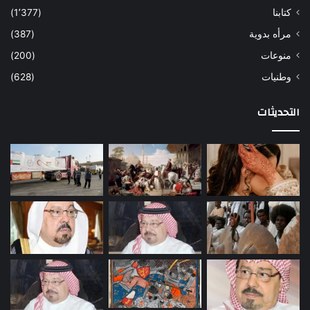
كتابنا
(1٬377)
مرأه بدوية
(387)
منوعات
(200)
وطنيات
(628)
التحديثات