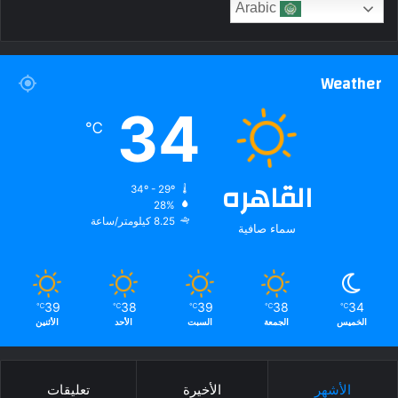
Arabic
Weather
34
℃
القاهره
34º - 29º
28%
8.25 كيلومتر/ساعة
سماء صافية
39
38
39
38
34
℃
℃
℃
℃
℃
الخميس
الجمعة
السبت
الأحد
الأثنين
الأشهر
الأخيرة
تعليقات