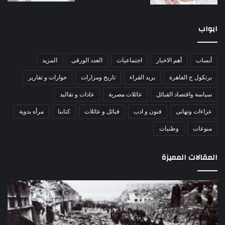
ابواب
أنساب
أهم الاخبار
اجتماعيات
العدد الورقى
المزيد
برتكول ج القاهرة
بريد القراء
تاريخ ومزارات
حوارات و تقارير
سياسة واقتصاد القبائل
عائلات مصرية
عادات و تقاليد
عزاءات وتهانى
فنون و ادب
قبائل و عائلات
كتابنا
مرأه بدوية
منوعات
وطنيات
المقالات المميزة
مذبحة
اللو
اللد..
دكت
القصة
را
الكاملة
عبد