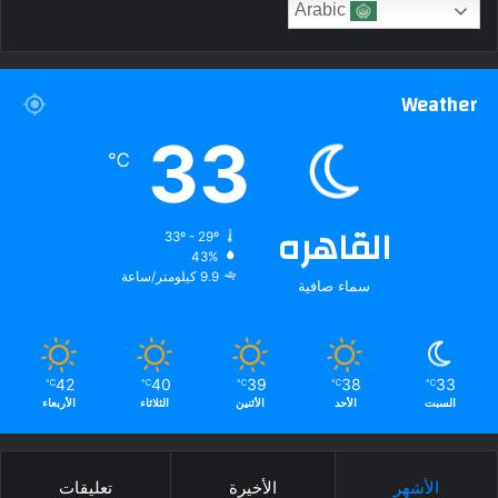
Arabic
Weather
33
℃
القاهره
33º - 29º
43%
9.9 كيلومتر/ساعة
سماء صافية
42
40
39
38
33
℃
℃
℃
℃
℃
السبت
الأحد
الأثنين
الثلاثاء
الأربعاء
الأشهر
الأخيرة
تعليقات