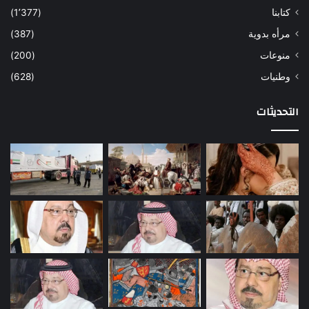
كتابنا
(1٬377)
مرأه بدوية
(387)
منوعات
(200)
وطنيات
(628)
التحديثات