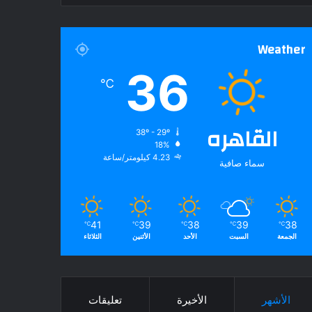
Weather
36
℃
القاهره
38º - 29º
18%
4.23 كيلومتر/ساعة
سماء صافية
41
39
38
39
38
℃
℃
℃
℃
℃
الجمعة
السبت
الأحد
الأثنين
الثلاثاء
الأشهر
الأخيرة
تعليقات