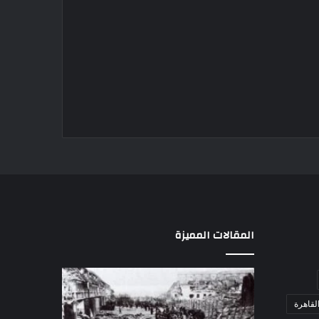
المقالات المميزة
مذبحة
اللواء
اللد..
دكتور
لقاهرة
القصة
راضي
الكاملة
عبدالمعطي