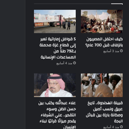
كيف احتفل المصريون
5 قوافل إماراتية تعبر
بالزفاف قبل 700 عام؟
إلى قطاع غزة محملة
بـ792 طناً من
منذ 3 أسابيع
المساعدات الإنسانية
منذ 4 أسابيع
قبيلة الهدندوة.. تاريخ
علاء عبدالله يكتب: بين
عريق ونسب أصيل
حسن الظن وسوء
ومكانة بارزة بين قبائل
التقدير.. علي الشرفاء
البجة
يقدم ميزانًا قرآنيًا لبناء
الإنسان
منذ 4 أسابيع