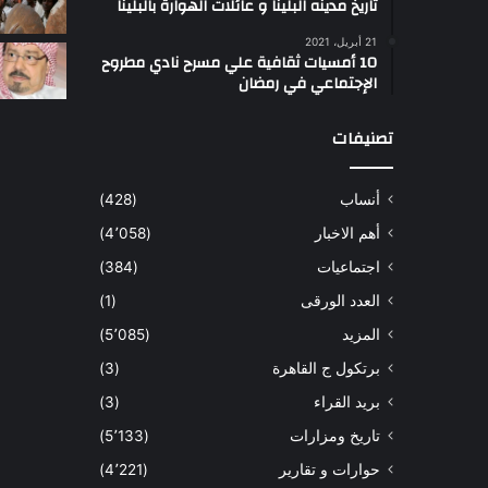
تاريخ مدينه البلينا و عائلات الهوارة بالبلينا
أ
21 أبريل، 2021
س
10 أمسيات ثقافية علي مسرح نادي مطروح
ل
الإجتماعي في رمضان
ت
ب
تصنيفات
ب
ي
أنساب
(428)
أ
ل
أهم الاخبار
(4٬058)
و
اجتماعيات
(384)
ا
و
العدد الورقى
(1)
المزيد
(5٬085)
برتكول ج القاهرة
(3)
بريد القراء
(3)
تاريخ ومزارات
(5٬133)
حوارات و تقارير
(4٬221)