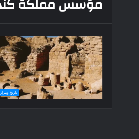
مؤسس مملكة كند
تاريخ ومزار