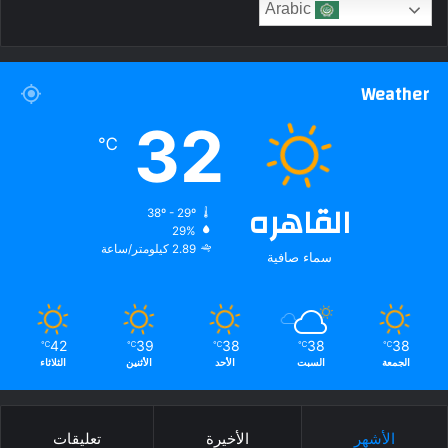
Arabic
Weather
32
℃
القاهره
38º - 29º
29%
2.89 كيلومتر/ساعة
سماء صافية
42
39
38
38
38
℃
℃
℃
℃
℃
الجمعة
السبت
الأحد
الأثنين
الثلاثاء
الأشهر
الأخيرة
تعليقات