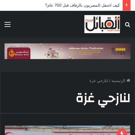
كيف احتفل المصريون بالزفاف قبل 700 عام؟
بحث
الق
عن
الرئيسية
/
لنازحي غزة
لنازحي غزة