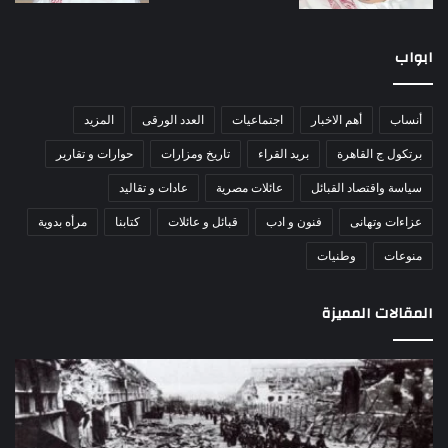
ابواب
أنساب
أهم الاخبار
اجتماعيات
العدد الورقى
المزيد
برتكول ج القاهرة
بريد القراء
تاريخ ومزارات
حوارات و تقارير
سياسة واقتصاد القبائل
عائلات مصرية
عادات و تقاليد
عزاءات وتهانى
فنون و ادب
قبائل و عائلات
كتابنا
مرأه بدوية
منوعات
وطنيات
المقالات المميزة
مذبحة
اللو
اللد..
دكت
القصة
را
الكاملة
عبد