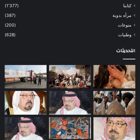
كتابنا
(1٬377)
مرأه بدوية
(387)
منوعات
(200)
وطنيات
(628)
التحديثات