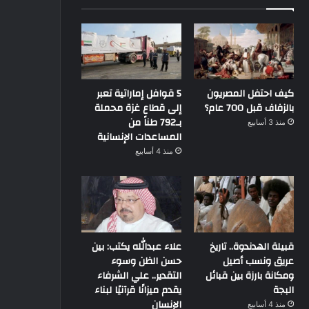
كيف احتفل المصريون
5 قوافل إماراتية تعبر
بالزفاف قبل 700 عام؟
إلى قطاع غزة محملة
بـ792 طناً من
منذ 3 أسابيع
المساعدات الإنسانية
منذ 4 أسابيع
قبيلة الهدندوة.. تاريخ
علاء عبدالله يكتب: بين
عريق ونسب أصيل
حسن الظن وسوء
ومكانة بارزة بين قبائل
التقدير.. علي الشرفاء
البجة
يقدم ميزانًا قرآنيًا لبناء
الإنسان
منذ 4 أسابيع