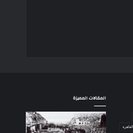
المقالات المميزة
مذبحة
اللواء
اللد..
دكتور
لقاهرة
القصة
راضي
الكاملة
عبدالمعطي