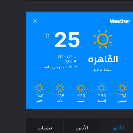
Weather
25
℃
القاهره
38º - 25º
73%
2.79 كيلومتر/ساعة
سماء صافية
40
38
39
39
38
℃
℃
℃
℃
℃
الخميس
الجمعة
السبت
الأحد
الأثنين
الأشهر
الأخيرة
تعليقات