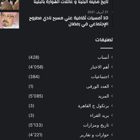
تاريخ مدينه البلينا و عائلات الهوارة بالبلينا
أ
21 أبريل، 2021
س
10 أمسيات ثقافية علي مسرح نادي مطروح
ل
الإجتماعي في رمضان
ت
ب
تصنيفات
ب
ي
أنساب
(428)
أ
ل
أهم الاخبار
(4٬058)
و
اجتماعيات
(384)
ا
و
العدد الورقى
(1)
المزيد
(5٬085)
برتكول ج القاهرة
(3)
بريد القراء
(3)
تاريخ ومزارات
(5٬133)
حوارات و تقارير
(4٬221)