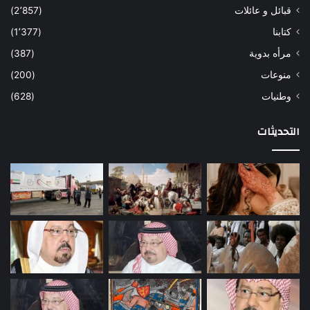
قبائل و عائلات
(2٬857)
كتابنا
(1٬377)
مرأه بدوية
(387)
منوعات
(200)
وطنيات
(628)
التحديثات