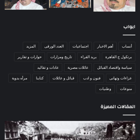
ابواب
أنساب
أهم الاخبار
اجتماعيات
العدد الورقى
المزيد
برتكول ج القاهرة
بريد القراء
تاريخ ومزارات
حوارات و تقارير
سياسة واقتصاد القبائل
عائلات مصرية
عادات و تقاليد
عزاءات وتهانى
فنون و ادب
قبائل و عائلات
كتابنا
مرأه بدوية
منوعات
وطنيات
المقالات المميزة
مذبحة
اللو
اللد..
دكت
القصة
را