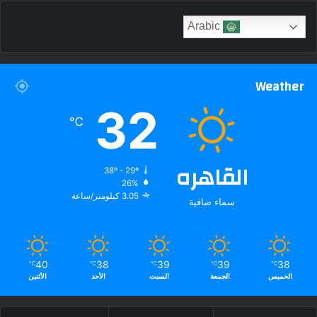
Arabic
Weather
32
℃
القاهره
38º - 29º
26%
3.05 كيلومتر/ساعة
سماء صافية
40
38
39
39
38
℃
℃
℃
℃
℃
الخميس
الجمعة
السبت
الأحد
الأثنين