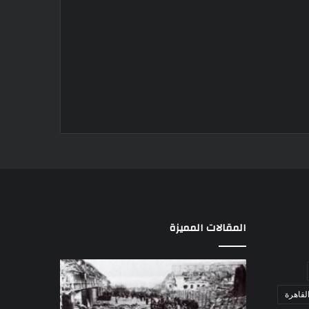
المقالات المميزة
مذبحة
اللواء
اللد..
دكتور
لقاهرة
القصة
راضي
الكاملة
عبدالمعطي