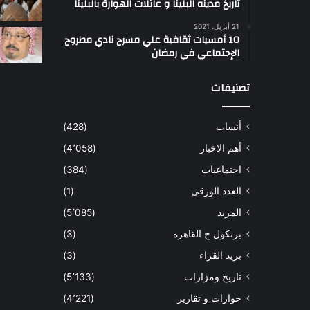
تاريخ مدينه البلينا و عائلات الهوارة بالبلينا
أ
21 أبريل، 2021
س
10 أمسيات ثقافية علي مسرح نادي مطروح
ل
الإجتماعي في رمضان
ت
ب
تصنيفات
ب
ي
أنساب
(428)
أ
ل
أهم الاخبار
(4٬058)
و
اجتماعيات
(384)
ا
و
العدد الورقى
(1)
المزيد
(5٬085)
برتكول ج القاهرة
(3)
بريد القراء
(3)
تاريخ ومزارات
(5٬133)
حوارات و تقارير
(4٬221)