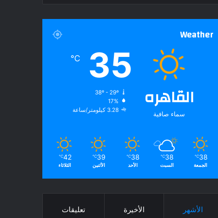
Weather
35
℃
القاهره
38º - 29º
17%
3.28 كيلومتر/ساعة
سماء صافية
42
39
38
38
38
℃
℃
℃
℃
℃
الجمعة
السبت
الأحد
الأثنين
الثلاثاء
الأشهر
الأخيرة
تعليقات