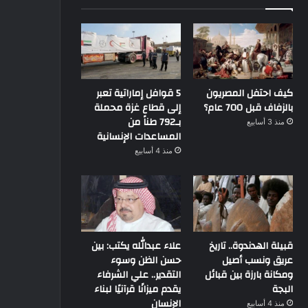
كيف احتفل المصريون
5 قوافل إماراتية تعبر
بالزفاف قبل 700 عام؟
إلى قطاع غزة محملة
بـ792 طناً من
منذ 3 أسابيع
المساعدات الإنسانية
منذ 4 أسابيع
قبيلة الهدندوة.. تاريخ
علاء عبدالله يكتب: بين
عريق ونسب أصيل
حسن الظن وسوء
ومكانة بارزة بين قبائل
التقدير.. علي الشرفاء
البجة
يقدم ميزانًا قرآنيًا لبناء
الإنسان
منذ 4 أسابيع