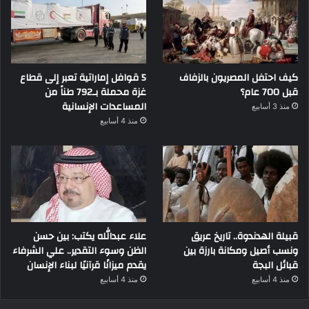
كيف احتفل المصريون بالزفاف
5 قوافل إماراتية تعبر إلى قطاع
قبل 700 عام؟
غزة محملة بـ792 طناً من
المساعدات الإنسانية
منذ 3 أسابيع
منذ 4 أسابيع
قبيلة الهدندوة.. تاريخ عريق
علاء عبدالله يكتب: بين حسن
ونسب أصيل ومكانة بارزة بين
الظن وسوء التقدير.. علي الشرفاء
قبائل البجة
يقدم ميزانًا قرآنيًا لبناء الإنسان
منذ 4 أسابيع
منذ 4 أسابيع