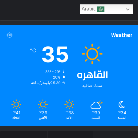
Arabic
Weather
35
℃
القاهره
35º - 29º
20%
5.39 كيلومتر/ساعة
سماء صافية
41
39
38
39
34
℃
℃
℃
℃
℃
الجمعة
السبت
الأحد
الأثنين
الثلاثاء