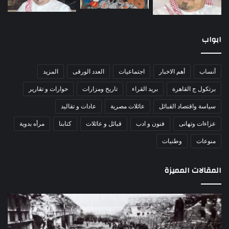
ابواب
أنساب
أهم الاخبار
اجتماعيات
العدد الورقى
المزيد
برتكول ج القاهرة
بريد القراء
تاريخ ومزارات
حوارات و تقارير
سياسة واقتصاد القبائل
عائلات مصرية
عادات و تقاليد
عزاءات وتهانى
فنون و ادب
قبائل و عائلات
كتابنا
مرأه بدوية
منوعات
وطنيات
المقالات المميزة
مذبحة
اللو
اللد..
دكت
القصة
را