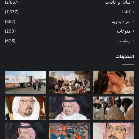
قبائل و عائلات
(2٬857)
كتابنا
(1٬377)
مرأه بدوية
(387)
منوعات
(200)
وطنيات
(628)
التحديثات