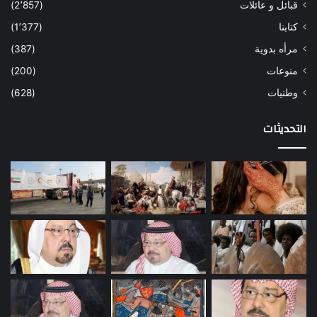
قبائل و عائلات
(2٬857)
كتابنا
(1٬377)
مرأه بدوية
(387)
منوعات
(200)
وطنيات
(628)
التحديثات