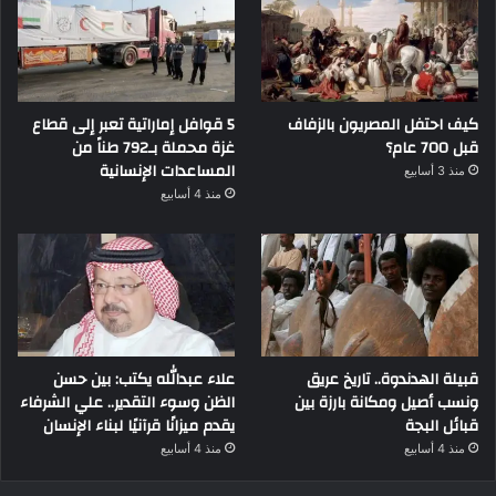
كيف احتفل المصريون بالزفاف
5 قوافل إماراتية تعبر إلى قطاع
قبل 700 عام؟
غزة محملة بـ792 طناً من
المساعدات الإنسانية
منذ 3 أسابيع
منذ 4 أسابيع
قبيلة الهدندوة.. تاريخ عريق
علاء عبدالله يكتب: بين حسن
ونسب أصيل ومكانة بارزة بين
الظن وسوء التقدير.. علي الشرفاء
قبائل البجة
يقدم ميزانًا قرآنيًا لبناء الإنسان
منذ 4 أسابيع
منذ 4 أسابيع