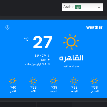
Arabic
Weather
27
℃
القاهره
38º - 27º
61%
3.4 كيلومتر/ساعة
سماء صافية
40
38
39
39
38
℃
℃
℃
℃
℃
الخميس
الجمعة
السبت
الأحد
الأثنين