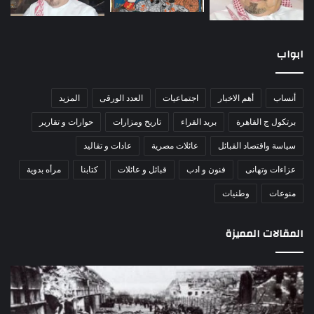
ابواب
أنساب
أهم الاخبار
اجتماعيات
العدد الورقى
المزيد
برتكول ج القاهرة
بريد القراء
تاريخ ومزارات
حوارات و تقارير
سياسة واقتصاد القبائل
عائلات مصرية
عادات و تقاليد
عزاءات وتهانى
فنون و ادب
قبائل و عائلات
كتابنا
مرأه بدوية
منوعات
وطنيات
المقالات المميزة
مذبحة
اللو
اللد..
دكت
القصة
را