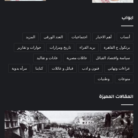
ابواب
أنساب
أهم الاخبار
اجتماعيات
العدد الورقى
المزيد
برتكول ج القاهرة
بريد القراء
تاريخ ومزارات
حوارات و تقارير
سياسة واقتصاد القبائل
عائلات مصرية
عادات و تقاليد
عزاءات وتهانى
فنون و ادب
قبائل و عائلات
كتابنا
مرأه بدوية
منوعات
وطنيات
المقالات المميزة
مذبحة
اللو
اللد..
دكت
القصة
را
الكاملة
عبد