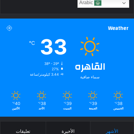
Arabic
Weather
33
℃
القاهره
38º - 29º
27%
3.44 كيلومتر/ساعة
سماء صافية
40
38
39
39
38
℃
℃
℃
℃
℃
الخميس
الجمعة
السبت
الأحد
الأثنين
الأشهر
الأخيرة
تعليقات