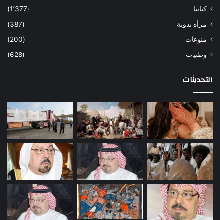
كتابنا
(1٬377)
مرأه بدوية
(387)
منوعات
(200)
وطنيات
(628)
التحديثات