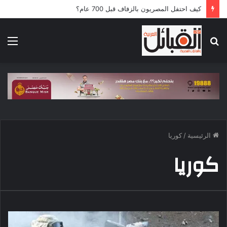
كيف احتفل المصريون بالزفاف قبل 700 عام؟
بحث
الق
عن
الرئيسية
/
كوريا
كوريا