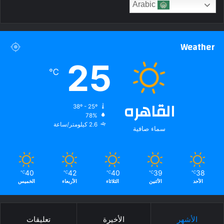
Arabic
Weather
25
℃
القاهره
38º - 25º
78%
2.6 كيلومتر/ساعة
سماء صافية
40
42
40
39
38
℃
℃
℃
℃
℃
الأحد
الأثنين
الثلاثاء
الأربعاء
الخميس
الأشهر
الأخيرة
تعليقات