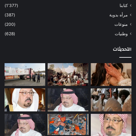
كتابنا
(1٬377)
مرأه بدوية
(387)
منوعات
(200)
وطنيات
(628)
التحديثات