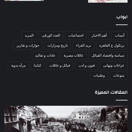
ابواب
أنساب
أهم الاخبار
اجتماعيات
العدد الورقى
المزيد
برتكول ج القاهرة
بريد القراء
تاريخ ومزارات
حوارات و تقارير
سياسة واقتصاد القبائل
عائلات مصرية
عادات و تقاليد
عزاءات وتهانى
فنون و ادب
قبائل و عائلات
كتابنا
مرأه بدوية
منوعات
وطنيات
المقالات المميزة
مذبحة
اللو
اللد..
دكت
القصة
را
الكاملة
عبد