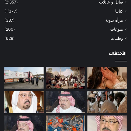
قبائل و عائلات
(2٬857)
كتابنا
(1٬377)
مرأه بدوية
(387)
منوعات
(200)
وطنيات
(628)
التحديثات