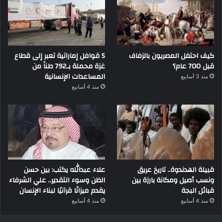
كيف احتفل المصريون بالزفاف
5 قوافل إماراتية تعبر إلى قطاع
قبل 700 عام؟
غزة محملة بـ792 طناً من
المساعدات الإنسانية
منذ 3 أسابيع
منذ 4 أسابيع
قبيلة الهدندوة.. تاريخ عريق
علاء عبدالله يكتب: بين حسن
ونسب أصيل ومكانة بارزة بين
الظن وسوء التقدير.. علي الشرفاء
قبائل البجة
يقدم ميزانًا قرآنيًا لبناء الإنسان
منذ 4 أسابيع
منذ 4 أسابيع