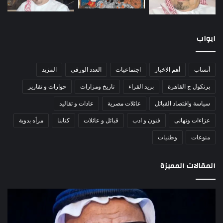
ابواب
أنساب
أهم الاخبار
اجتماعيات
العدد الورقى
المزيد
برتكول ج القاهرة
بريد القراء
تاريخ ومزارات
حوارات و تقارير
سياسة واقتصاد القبائل
عائلات مصرية
عادات و تقاليد
عزاءات وتهانى
فنون و ادب
قبائل و عائلات
كتابنا
مرأه بدوية
منوعات
وطنيات
المقالات المميزة
الشيخ
5
عبدالله
قوا
جهامة:
إمار