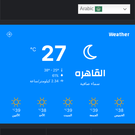
Arabic
Weather
27
℃
القاهره
38º - 25º
61%
2.34 كيلومتر/ساعة
سماء صافية
39
38
39
39
38
℃
℃
℃
℃
℃
الخميس
الجمعة
السبت
الأحد
الأثنين