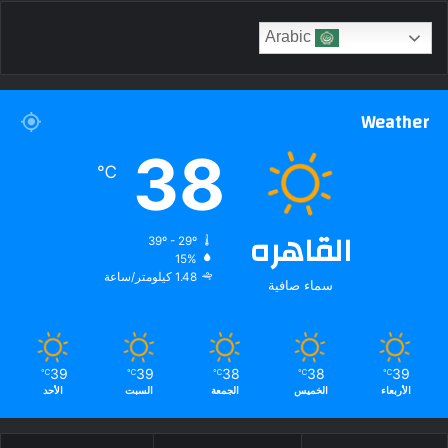
Arabic
Weather
38
℃
القاهره
39º - 29º
15%
1.48 كيلومتر/ساعة
سماء صافية
39
39
38
38
39
℃
℃
℃
℃
℃
الأربعاء
الخميس
الجمعة
السبت
الأحد