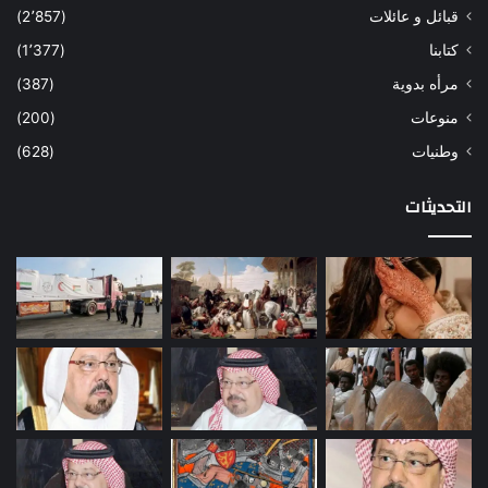
قبائل و عائلات
(2٬857)
كتابنا
(1٬377)
مرأه بدوية
(387)
منوعات
(200)
وطنيات
(628)
التحديثات