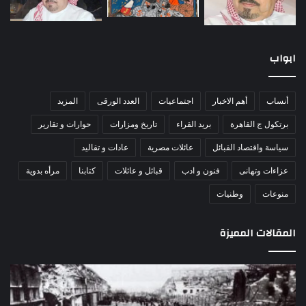
ابواب
أنساب
أهم الاخبار
اجتماعيات
العدد الورقى
المزيد
برتكول ج القاهرة
بريد القراء
تاريخ ومزارات
حوارات و تقارير
سياسة واقتصاد القبائل
عائلات مصرية
عادات و تقاليد
عزاءات وتهانى
فنون و ادب
قبائل و عائلات
كتابنا
مرأه بدوية
منوعات
وطنيات
المقالات المميزة
مذبحة
اللو
اللد..
دكت
القصة
را