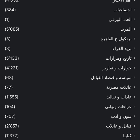
أهم الاخبار
(4٬058)
اجتماعيات
(384)
العدد الورقى
(1)
المزيد
(5٬085)
برتكول ج القاهرة
(3)
بريد القراء
(3)
تاريخ ومزارات
(5٬133)
حوارات و تقارير
(4٬221)
سياسة واقتصاد القبائل
(63)
عائلات مصرية
(77)
عادات و تقاليد
(1٬555)
عزاءات وتهانى
(104)
فنون و ادب
(707)
قبائل و عائلات
(2٬857)
كتابنا
(1٬377)