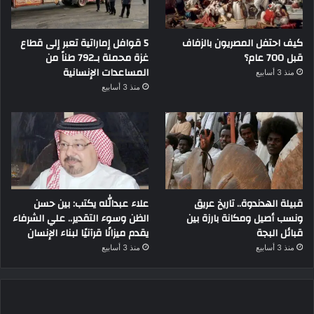
كيف احتفل المصريون بالزفاف
5 قوافل إماراتية تعبر إلى قطاع
قبل 700 عام؟
غزة محملة بـ792 طناً من
المساعدات الإنسانية
منذ 3 أسابيع
منذ 3 أسابيع
قبيلة الهدندوة.. تاريخ عريق
علاء عبدالله يكتب: بين حسن
ونسب أصيل ومكانة بارزة بين
الظن وسوء التقدير.. علي الشرفاء
قبائل البجة
يقدم ميزانًا قرآنيًا لبناء الإنسان
منذ 3 أسابيع
منذ 3 أسابيع