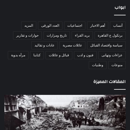
ابواب
أنساب
أهم الاخبار
اجتماعيات
العدد الورقى
المزيد
برتكول ج القاهرة
بريد القراء
تاريخ ومزارات
حوارات و تقارير
سياسة واقتصاد القبائل
عائلات مصرية
عادات و تقاليد
عزاءات وتهانى
فنون و ادب
قبائل و عائلات
كتابنا
مرأه بدوية
منوعات
وطنيات
المقالات المميزة
مذبحة
اللو
اللد..
دكت
القصة
را
الكاملة
عبد
لإحدى
يكت
أكبر
30