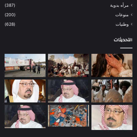
مرأه بدوية
(387)
منوعات
(200)
وطنيات
(628)
التحديثات