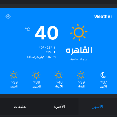
Weather
40
℃
القاهره
40º - 28º
13%
3.97 كيلومتر/ساعة
سماء صافية
39
39
40
39
37
℃
℃
℃
℃
℃
الأثنين
الثلاثاء
الأربعاء
الخميس
الجمعة
الأشهر
الأخيرة
تعليقات