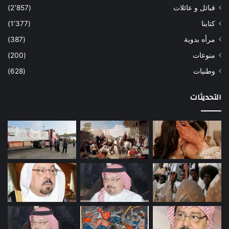
قبائل و عائلات
(2٬857)
كتابنا
(1٬377)
مرأه بدوية
(387)
منوعات
(200)
وطنيات
(628)
التحديثات