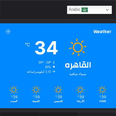
Arabic
Weather
34
℃
القاهره
39º - 28º
30%
2.12 كيلومتر/ساعة
سماء صافية
39
39
39
39
39
℃
℃
℃
℃
℃
الثلاثاء
الأربعاء
الخميس
الجمعة
السبت