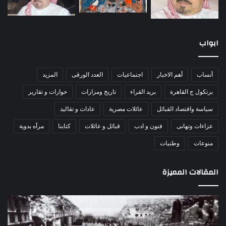
ابواب
أنساب
أهم الاخبار
اجتماعيات
العدد الورقى
المزيد
برتكول ج القاهرة
بريد القراء
تاريخ ومزارات
حوارات و تقارير
سياسة واقتصاد القبائل
عائلات مصرية
عادات و تقاليد
عزاءات وتهانى
فنون و ادب
قبائل و عائلات
كتابنا
مرأه بدوية
منوعات
وطنيات
المقالات المميزة
مذبحة
اللو
اللد..
دكت
القصة
را