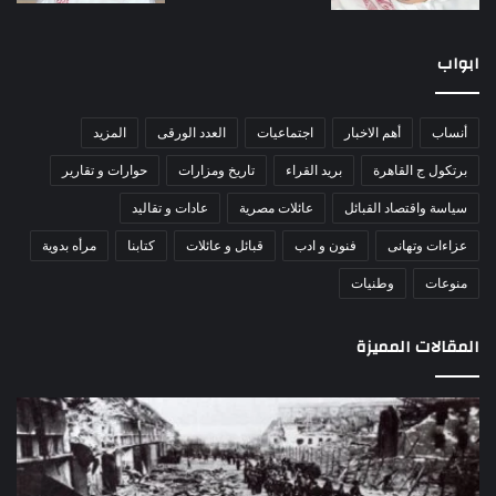
ابواب
أنساب
أهم الاخبار
اجتماعيات
العدد الورقى
المزيد
برتكول ج القاهرة
بريد القراء
تاريخ ومزارات
حوارات و تقارير
سياسة واقتصاد القبائل
عائلات مصرية
عادات و تقاليد
عزاءات وتهانى
فنون و ادب
قبائل و عائلات
كتابنا
مرأه بدوية
منوعات
وطنيات
المقالات المميزة
مذبحة
اللو
اللد..
دكت
القصة
را
الكاملة
عبد