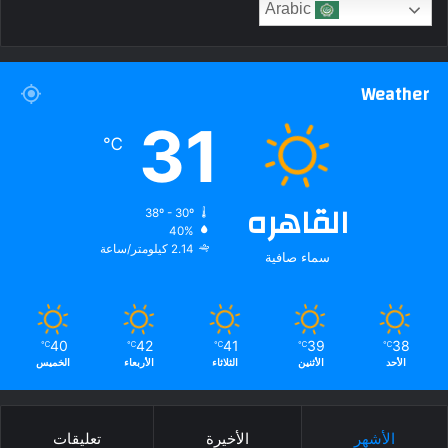
Arabic
Weather
31
℃
القاهره
38º - 30º
40%
2.14 كيلومتر/ساعة
سماء صافية
40
42
41
39
38
℃
℃
℃
℃
℃
الأحد
الأثنين
الثلاثاء
الأربعاء
الخميس
الأشهر
الأخيرة
تعليقات