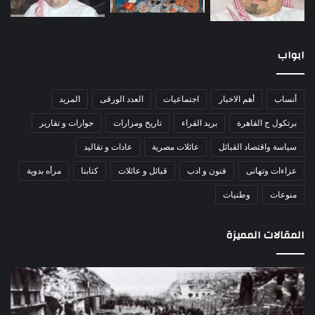
ابواب
أنساب
أهم الاخبار
اجتماعيات
العدد الورقى
المزيد
برتكول ج القاهرة
بريد القراء
تاريخ ومزارات
حوارات و تقارير
سياسة واقتصاد القبائل
عائلات مصرية
عادات و تقاليد
عزاءات وتهانى
فنون و ادب
قبائل و عائلات
كتابنا
مرأه بدوية
منوعات
وطنيات
المقالات المميزة
مذبحة
اللو
اللد..
دكت
القصة
را