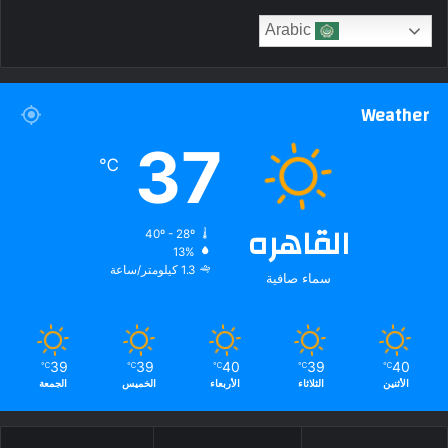
Arabic
Weather
37
℃
القاهره
40º - 28º
13%
1.3 كيلومتر/ساعة
سماء صافية
39
39
40
39
40
℃
℃
℃
℃
℃
الأثنين
الثلاثاء
الأربعاء
الخميس
الجمعة