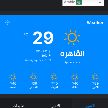
Arabic
Weather
29
℃
القاهره
39º - 28º
39%
2.78 كيلومتر/ساعة
سماء صافية
40
39
40
40
39
℃
℃
℃
℃
℃
الأثنين
الثلاثاء
الأربعاء
الخميس
الجمعة
الأشهر
الأخيرة
تعليقات