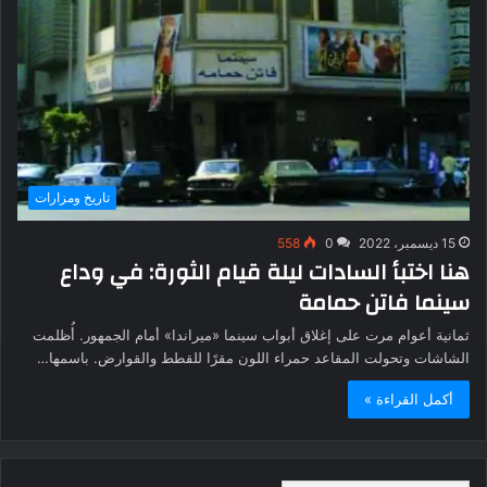
تاريخ ومزارات
15 ديسمبر، 2022
0
558
هنا اختبأ السادات ليلة قيام الثورة: في وداع
سينما فاتن حمامة
ثمانية أعوام مرت على إغلاق أبواب سينما «ميراندا» أمام الجمهور. أُظلمت
الشاشات وتحولت المقاعد حمراء اللون مقرًا للقطط والقوارض. باسمها…
أكمل القراءة »