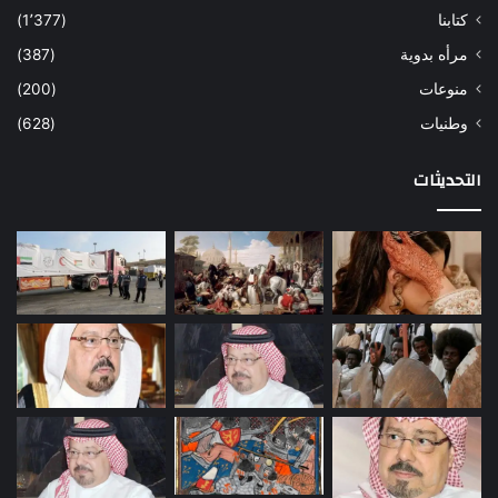
كتابنا
(1٬377)
مرأه بدوية
(387)
منوعات
(200)
وطنيات
(628)
التحديثات