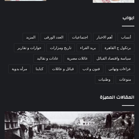
ابواب
أنساب
أهم الاخبار
اجتماعيات
العدد الورقى
المزيد
برتكول ج القاهرة
بريد القراء
تاريخ ومزارات
حوارات و تقارير
سياسة واقتصاد القبائل
عائلات مصرية
عادات و تقاليد
عزاءات وتهانى
فنون و ادب
قبائل و عائلات
كتابنا
مرأه بدوية
منوعات
وطنيات
المقالات المميزة
مذبحة
اللو
اللد..
دكت
القصة
را
الكاملة
عبد