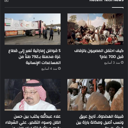
كيف احتفل المصريون بالزفاف
5 قوافل إماراتية تعبر إلى قطاع
قبل 700 عام؟
غزة محملة بـ792 طناً من
المساعدات الإنسانية
منذ 3 أسابيع
منذ 4 أسابيع
قبيلة الهدندوة.. تاريخ عريق
علاء عبدالله يكتب: بين حسن
ونسب أصيل ومكانة بارزة بين
الظن وسوء التقدير.. علي الشرفاء