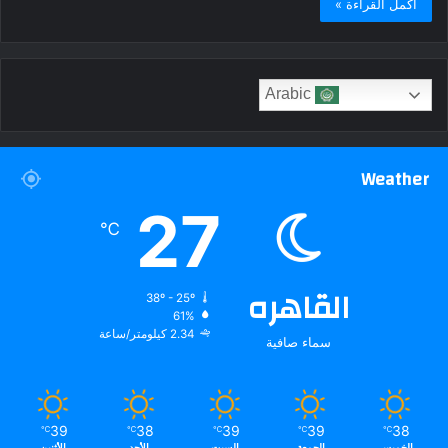
أكمل القراءة »
Arabic
Weather
27
℃
القاهره
38º - 25º
61%
2.34 كيلومتر/ساعة
سماء صافية
39
38
39
39
38
℃
℃
℃
℃
℃
الخميس
الجمعة
السبت
الأحد
الأثنين