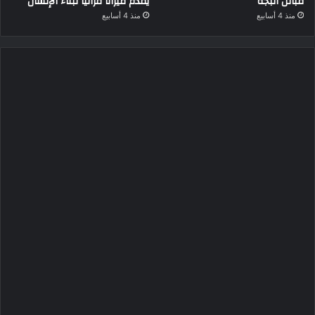
قبائل البجة
يقدم ميزانًا قرآنيًا لبناء الإنسان
منذ 4 أسابيع
منذ 4 أسابيع