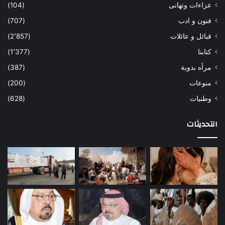
عزاءات وتهانى
(104)
فنون و ادب
(707)
قبائل و عائلات
(2٬857)
كتابنا
(1٬377)
مرأه بدوية
(387)
منوعات
(200)
وطنيات
(628)
التحديثات