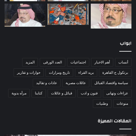
ابواب
أنساب
أهم الاخبار
اجتماعيات
العدد الورقى
المزيد
برتكول ج القاهرة
بريد القراء
تاريخ ومزارات
حوارات و تقارير
سياسة واقتصاد القبائل
عائلات مصرية
عادات و تقاليد
عزاءات وتهانى
فنون و ادب
قبائل و عائلات
كتابنا
مرأه بدوية
منوعات
وطنيات
المقالات المميزة