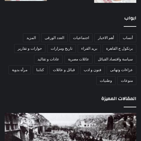
ابواب
أنساب
أهم الاخبار
اجتماعيات
العدد الورقى
المزيد
برتكول ج القاهرة
بريد القراء
تاريخ ومزارات
حوارات و تقارير
سياسة واقتصاد القبائل
عائلات مصرية
عادات و تقاليد
عزاءات وتهانى
فنون و ادب
قبائل و عائلات
كتابنا
مرأه بدوية
منوعات
وطنيات
المقالات المميزة
مذبحة
اللو
اللد..
دكت
القصة
را
الكاملة
عبد