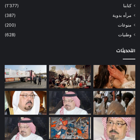
كتابنا
(1٬377)
مرأه بدوية
(387)
منوعات
(200)
وطنيات
(628)
التحديثات