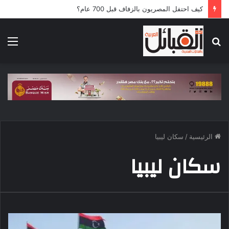
كيف احتفل المصريون بالزفاف قبل 700 عام؟
بحث
الق
عن
الرئيسية
/
سكان ليبيا
سكان ليبيا