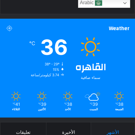
Arabic
Weather
36
℃
القاهره
38º - 29º
15%
3.74 كيلومتر/ساعة
سماء صافية
41
39
38
39
38
℃
℃
℃
℃
℃
الجمعة
السبت
الأحد
الأثنين
الثلاثاء
الأشهر
الأخيرة
تعليقات