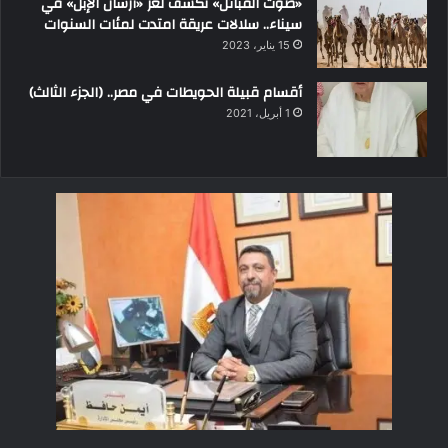
«صوت القبائل» تكشف لغز «أرسان الإبل» في
سيناء.. سلالات عريقة امتدت لمئات السنوات
15 يناير، 2023
أقسام قبيلة الحويطات في مصر.. (الجزء الثالث)
1 أبريل، 2021