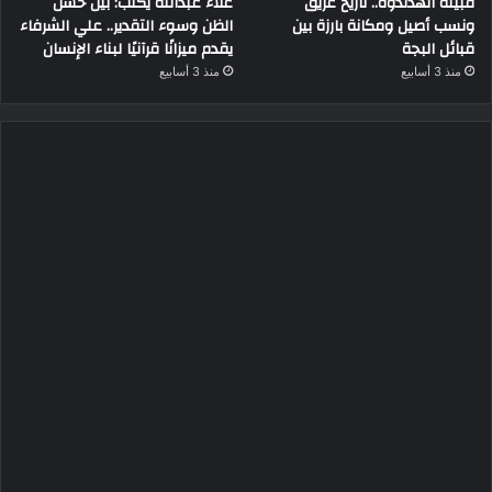
قبيلة الهدندوة.. تاريخ عريق
علاء عبدالله يكتب: بين حسن
ونسب أصيل ومكانة بارزة بين
الظن وسوء التقدير.. علي الشرفاء
قبائل البجة
يقدم ميزانًا قرآنيًا لبناء الإنسان
منذ 3 أسابيع
منذ 3 أسابيع