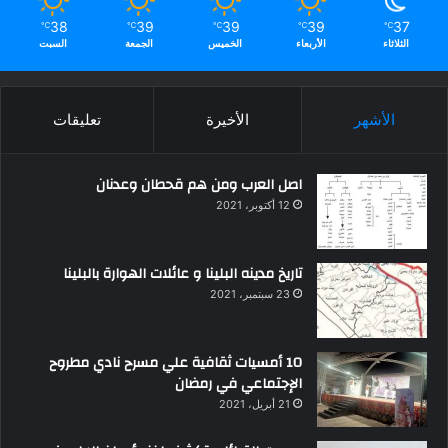
38
39
39
39
37
℃
℃
℃
℃
℃
الثلاثاء
الأربعاء
الخميس
الجمعة
السبت
الأشهر
الأخيرة
تعليقات
اصل العرب ومن هم قحطان وعدنان
12 أكتوبر، 2021
تاريخ مدينه البلينا و عائلات الهوارة بالبلينا
23 سبتمبر، 2021
10 أمسيات ثقافية علي مسرح نادي مطروح
الإجتماعي في رمضان
21 أبريل، 2021