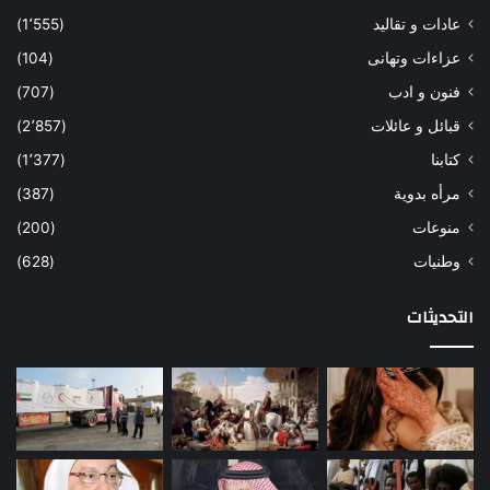
عادات و تقاليد
(1٬555)
عزاءات وتهانى
(104)
فنون و ادب
(707)
قبائل و عائلات
(2٬857)
كتابنا
(1٬377)
مرأه بدوية
(387)
منوعات
(200)
وطنيات
(628)
التحديثات