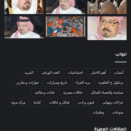
ابواب
أنساب
أهم الاخبار
اجتماعيات
العدد الورقى
المزيد
برتكول ج القاهرة
بريد القراء
تاريخ ومزارات
حوارات و تقارير
سياسة واقتصاد القبائل
عائلات مصرية
عادات و تقاليد
عزاءات وتهانى
فنون و ادب
قبائل و عائلات
كتابنا
مرأه بدوية
منوعات
وطنيات
المقالات المميزة