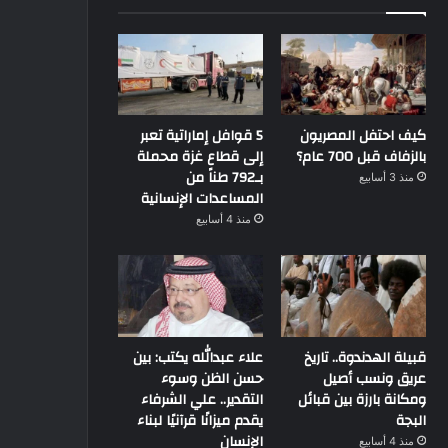
كيف احتفل المصريون
5 قوافل إماراتية تعبر
بالزفاف قبل 700 عام؟
إلى قطاع غزة محملة
بـ792 طناً من
منذ 3 أسابيع
المساعدات الإنسانية
منذ 4 أسابيع
قبيلة الهدندوة.. تاريخ
علاء عبدالله يكتب: بين
عريق ونسب أصيل
حسن الظن وسوء
ومكانة بارزة بين قبائل
التقدير.. علي الشرفاء
البجة
يقدم ميزانًا قرآنيًا لبناء
الإنسان
منذ 4 أسابيع