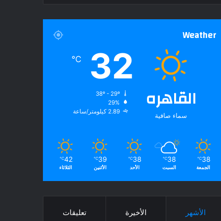
Weather
32
℃
القاهره
38º - 29º
29%
2.89 كيلومتر/ساعة
سماء صافية
42
39
38
38
38
℃
℃
℃
℃
℃
الجمعة
السبت
الأحد
الأثنين
الثلاثاء
الأشهر
الأخيرة
تعليقات