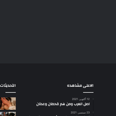
الاعلى مشاهده
التحديثات
12 أكتوبر، 2021
مذبحة
ا
اصل العرب ومن هم قحطان وعدنان
اللد..
د
القصة
ر
23 سبتمبر، 2021
الكاملة
ع