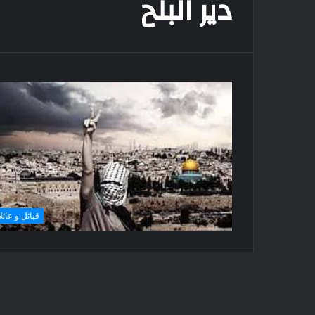
دير البلح
قبائل و عائل