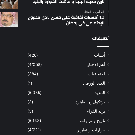
تاريخ مدينه البلينا و عائلات الهوارة بالبلينا
لإحدى
ي
21 أبريل، 2021
أكبر
0
10 أمسيات ثقافية علي مسرح نادي مطروح
منذ 4 أسابيع
المجازر
ي
اراتية تعبر إلى قطاع
مذبحة اللد.. القصة الكاملة
الإجتماعي في رمضان
وعمليات
–
غزة محملة بـ792 طناً من
لإحدى أكبر المجازر وعمليات
التهجير
3
الإنسانية
التهجير في نكبة 1948
تصنيفات
في
ي
نكبة
ت
1948
ل
أنساب
(428)
ي
م
أهم الاخبار
(4٬058)
ا
اجتماعيات
(384)
ا
ا
العدد الورقى
(1)
المزيد
(5٬085)
برتكول ج القاهرة
(3)
بريد القراء
(3)
تاريخ ومزارات
(5٬133)
حوارات و تقارير
(4٬221)