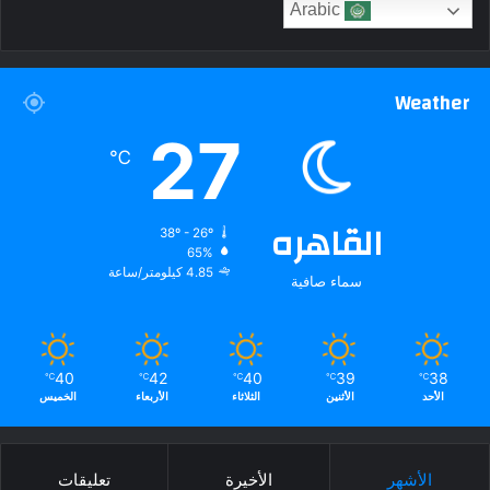
Arabic
Weather
27
℃
القاهره
38º - 26º
65%
4.85 كيلومتر/ساعة
سماء صافية
40
42
40
39
38
℃
℃
℃
℃
℃
الأحد
الأثنين
الثلاثاء
الأربعاء
الخميس
الأشهر
الأخيرة
تعليقات