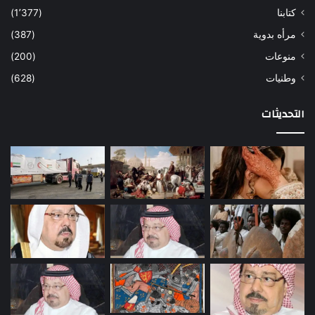
كتابنا
(1٬377)
مرأه بدوية
(387)
منوعات
(200)
وطنيات
(628)
التحديثات