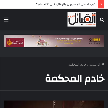
كيف احتفل المصريون بالزفاف قبل 700 عام؟
بحث
الق
عن
الرئيسية
/
خادم المحكمة
خادم المحكمة