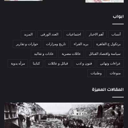
ابواب
أنساب
أهم الاخبار
اجتماعيات
العدد الورقى
المزيد
برتكول ج القاهرة
بريد القراء
تاريخ ومزارات
حوارات و تقارير
سياسة واقتصاد القبائل
عائلات مصرية
عادات و تقاليد
عزاءات وتهانى
فنون و ادب
قبائل و عائلات
كتابنا
مرأه بدوية
منوعات
وطنيات
المقالات المميزة
مذبحة
اللو
اللد..
دكت
القصة
را
الكاملة
عبد