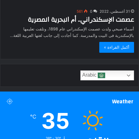
31 أغسطس، 2022
0
561
ﻋﺼﻤﺖ ﺍﻹﺳﻜﻨﺪﺭﺍني.. ﺃﻡ ﺍﻟﺒﺤﺮﻳﺔ ﺍﻟﻤﺼﺮﻳة
أسماء صبحي ﻭﻟﺪﺕ عصمت الإسكندراني ﻋﺎﻡ 1898، ﻭﺗﻠﻘﺖ ﺗﻌﻠﻴﻤﻬﺎ
ﺑﺎﻹﺳﻜﻨﺪﺭﻳﺔ فى ﺍﻟﺒﻴﺖ والمدرسة. كما ﺃﺟﺎﺩﺕ ﺇﻟﻰ ﺟﺎﻧﺐ ﻟﻐﺘﻬﺎ ﺍﻟﻌﺮﺑﻴﺔ اللغة…
أكمل القراءة »
Arabic
Weather
35
℃
38º - 30º