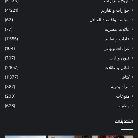
تاريخ ومزارات
(5٬133)
حوارات و تقارير
(4٬221)
سياسة واقتصاد القبائل
(63)
عائلات مصرية
(77)
عادات و تقاليد
(1٬555)
عزاءات وتهانى
(104)
فنون و ادب
(707)
قبائل و عائلات
(2٬857)
كتابنا
(1٬377)
مرأه بدوية
(387)
منوعات
(200)
وطنيات
(628)
التحديثات