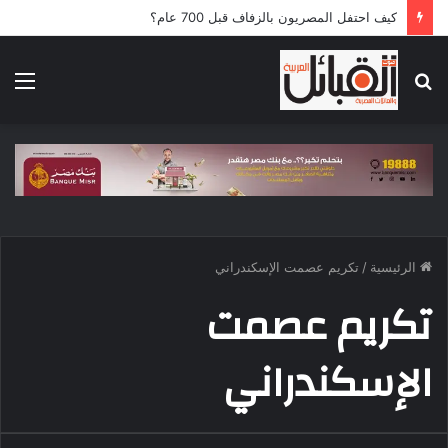
كيف احتفل المصريون بالزفاف قبل 700 عام؟
بحث
الق
عن
الرئيسية
/
تكريم عصمت الإسكندراني
تكريم عصمت
الإسكندراني