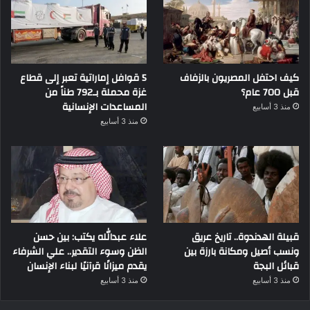
كيف احتفل المصريون بالزفاف
5 قوافل إماراتية تعبر إلى قطاع
قبل 700 عام؟
غزة محملة بـ792 طناً من
المساعدات الإنسانية
منذ 3 أسابيع
منذ 3 أسابيع
قبيلة الهدندوة.. تاريخ عريق
علاء عبدالله يكتب: بين حسن
ونسب أصيل ومكانة بارزة بين
الظن وسوء التقدير.. علي الشرفاء
قبائل البجة
يقدم ميزانًا قرآنيًا لبناء الإنسان
منذ 3 أسابيع
منذ 3 أسابيع