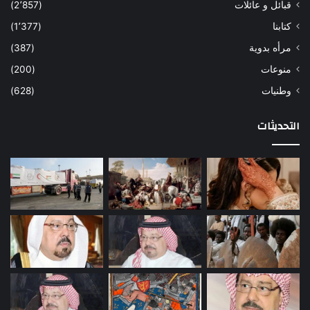
قبائل و عائلات
(2٬857)
كتابنا
(1٬377)
مرأه بدوية
(387)
منوعات
(200)
وطنيات
(628)
التحديثات