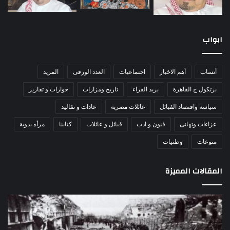
ابواب
أنساب
أهم الاخبار
اجتماعيات
العدد الورقى
المزيد
برتكول ج القاهرة
بريد القراء
تاريخ ومزارات
حوارات و تقارير
سياسة واقتصاد القبائل
عائلات مصرية
عادات و تقاليد
عزاءات وتهانى
فنون و ادب
قبائل و عائلات
كتابنا
مرأه بدوية
منوعات
وطنيات
المقالات المميزة
مذبحة
اللو
اللد..
دكت
القصة
را