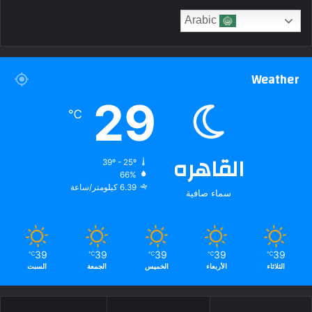
Arabic
Weather
29
℃
القاهره
39º - 25º
66%
6.39 كيلومتر/ساعة
سماء صافية
39
39
39
39
39
℃
℃
℃
℃
℃
الثلاثاء
الأربعاء
الخميس
الجمعة
السبت