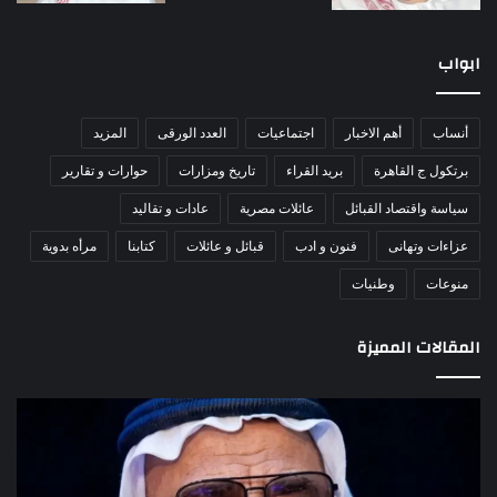
ابواب
أنساب
أهم الاخبار
اجتماعيات
العدد الورقى
المزيد
برتكول ج القاهرة
بريد القراء
تاريخ ومزارات
حوارات و تقارير
سياسة واقتصاد القبائل
عائلات مصرية
عادات و تقاليد
عزاءات وتهانى
فنون و ادب
قبائل و عائلات
كتابنا
مرأه بدوية
منوعات
وطنيات
المقالات المميزة
الشيخ
5
عبدالله
قوا
جهامة:
إمار
بطولات
تعبر