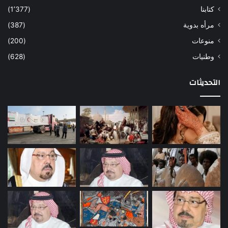
كتابنا
(1٬377)
مرأه بدوية
(387)
منوعات
(200)
وطنيات
(628)
التحديثات