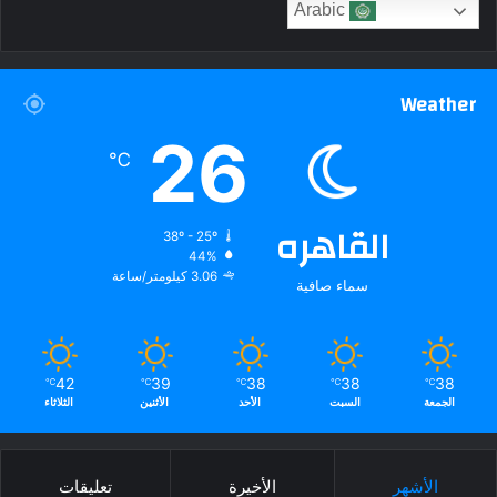
Arabic
Weather
26
℃
القاهره
38º - 25º
44%
3.06 كيلومتر/ساعة
سماء صافية
42
39
38
38
38
℃
℃
℃
℃
℃
الجمعة
السبت
الأحد
الأثنين
الثلاثاء
الأشهر
الأخيرة
تعليقات