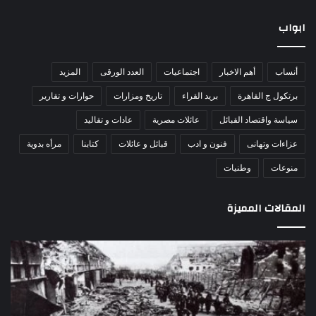
ابواب
أنساب
أهم الاخبار
اجتماعيات
العدد الورقى
المزيد
برتكول ج القاهرة
بريد القراء
تاريخ ومزارات
حوارات و تقارير
سياسة واقتصاد القبائل
عائلات مصرية
عادات و تقاليد
عزاءات وتهانى
فنون و ادب
قبائل و عائلات
كتابنا
مرأه بدوية
منوعات
وطنيات
المقالات المميزة
ة
اللواء
دكتور
ة
راضي
لة
عبدالمعط
يكتب: