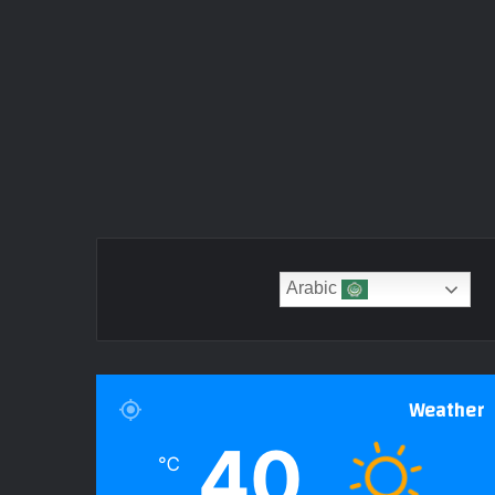
Arabic
Weather
40
℃