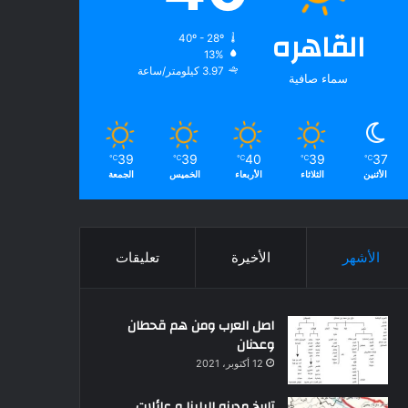
القاهره
40º - 28º
13%
3.97 كيلومتر/ساعة
سماء صافية
39
39
40
39
37
℃
℃
℃
℃
℃
الأثنين
الثلاثاء
الأربعاء
الخميس
الجمعة
الأشهر
الأخيرة
تعليقات
اصل العرب ومن هم قحطان
وعدنان
12 أكتوبر، 2021
تاريخ مدينه البلينا و عائلات