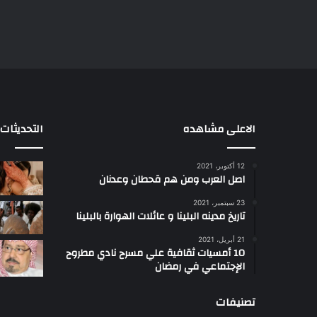
الاعلى مشاهده
التحديثات
12 أكتوبر، 2021
ا
اصل العرب ومن هم قحطان وعدنان
ع
ج
23 سبتمبر، 2021
ب
تاريخ مدينه البلينا و عائلات الهوارة بالبلينا
أ
21 أبريل، 2021
س
10 أمسيات ثقافية علي مسرح نادي مطروح
ل
الإجتماعي في رمضان
ت
ب
تصنيفات
ب