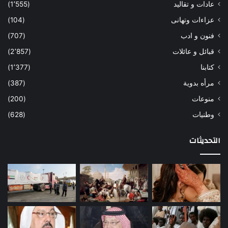
عادات و تقاليد
(1٬555)
عزاءات وتهانى
(104)
فنون و ادب
(707)
قبائل و عائلات
(2٬857)
كتابنا
(1٬377)
مرأه بدوية
(387)
منوعات
(200)
وطنيات
(628)
التحديثات