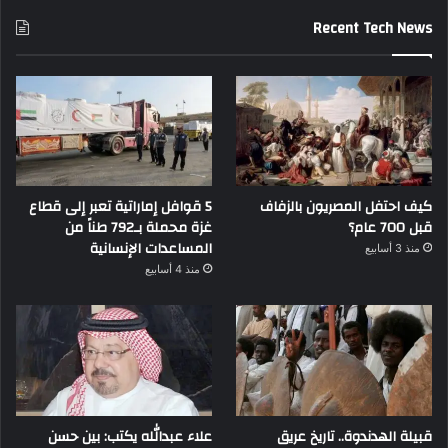
Recent Tech News
كيف احتفل المصريون بالزفاف
5 قوافل إماراتية تعبر إلى قطاع
قبل 700 عام؟
غزة محملة بـ792 طناً من
المساعدات الإنسانية
منذ 3 أسابيع
منذ 4 أسابيع
قبيلة الهدندوة.. تاريخ عريق
علاء عبدالله يكتب: بين حسن