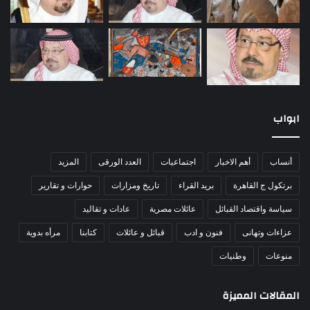
ابواب
أنساب
أهم الاخبار
اجتماعيات
العدد الورقى
المزيد
برتكول ج القاهرة
بريد القراء
تاريخ ومزارات
حوارات و تقارير
سياسة واقتصاد القبائل
عائلات مصرية
عادات و تقاليد
عزاءات وتهانى
فنون و ادب
قبائل و عائلات
كتابنا
مرأه بدوية
منوعات
وطنيات
المقالات المميزة