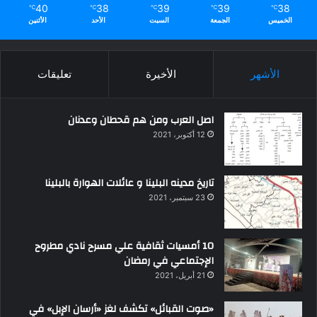
40
38
39
39
38
℃
℃
℃
℃
℃
الخميس
الجمعة
السبت
الأحد
الأثنين
الأشهر
الأخيرة
تعليقات
اصل العرب ومن هم قحطان وعدنان
12 أكتوبر، 2021
تاريخ مدينه البلينا و عائلات الهوارة بالبلينا
23 سبتمبر، 2021
10 أمسيات ثقافية علي مسرح نادي مطروح
الإجتماعي في رمضان
21 أبريل، 2021
«صوت القبائل» تكشف لغز «أرسان الإبل» في