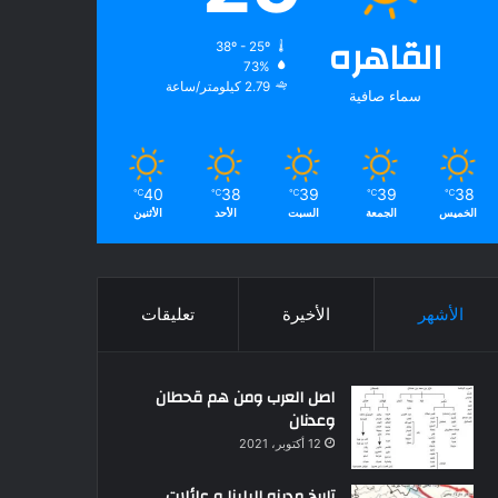
القاهره
38º - 25º
73%
2.79 كيلومتر/ساعة
سماء صافية
40
38
39
39
38
℃
℃
℃
℃
℃
الخميس
الجمعة
السبت
الأحد
الأثنين
الأشهر
الأخيرة
تعليقات
اصل العرب ومن هم قحطان
وعدنان
12 أكتوبر، 2021
تاريخ مدينه البلينا و عائلات