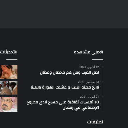
الاعلى مشاهده
التحديثات
12 أكتوبر، 2021
ا
اصل العرب ومن هم قحطان وعدنان
ع
ج
23 سبتمبر، 2021
ب
تاريخ مدينه البلينا و عائلات الهوارة بالبلينا
أ
21 أبريل، 2021
س
10 أمسيات ثقافية علي مسرح نادي مطروح
ل
الإجتماعي في رمضان
ت
ب
تصنيفات
ب