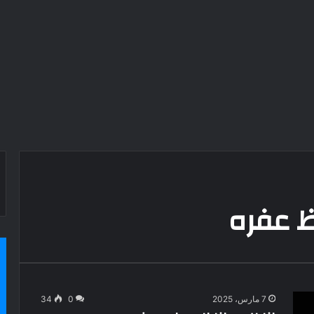
 عفره
7 مارس، 2025
0
34