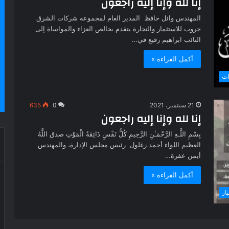
إنا لله وإنا إليه راجعون
المهندس وائل حافظ المدير العام لمجموعة شركات الشرق
جروب للاستثمار والتجارة يتقدم بخالص العزاء والمواساة إلى
النائب ابراهيم رفيع في…
أكمل القراءة »
ات
21 سبتمبر، 2021
0
635
إنا لله وإنا إليه راجعون
بِسْمِ اللَّـهِ الرَّحْمَـٰنِ الرَّحِيمِ كُلُّ نَفْسٍ ذَائِقَةُ الْمَوْتِ صدق اللَّهُ
العظيم اللواء أحمد زغلول رئيس مجلس الإدارة، والمهندس
أيمن عفرة…
أكمل القراءة »
بار