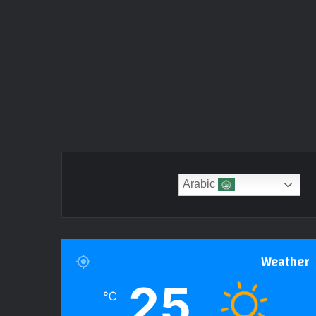
Arabic
Weather
25
℃