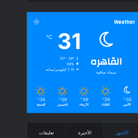
Weather
31
℃
القاهره
31º - 28º
58%
7.15 كيلومتر/ساعة
سماء صافية
39
39
39
39
30
℃
℃
℃
℃
℃
الأثنين
الثلاثاء
الأربعاء
الخميس
الجمعة
الأشهر
الأخيرة
تعليقات