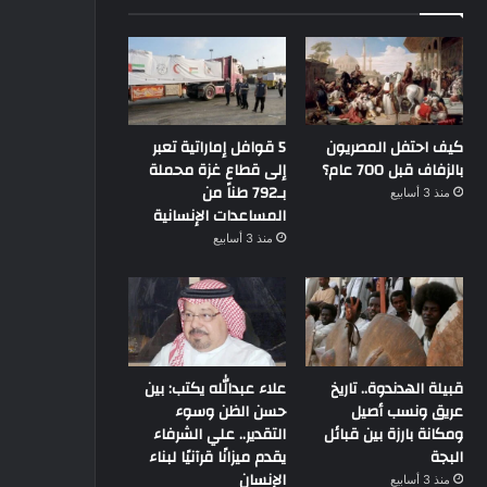
كيف احتفل المصريون
5 قوافل إماراتية تعبر
بالزفاف قبل 700 عام؟
إلى قطاع غزة محملة
بـ792 طناً من
منذ 3 أسابيع
المساعدات الإنسانية
منذ 3 أسابيع
قبيلة الهدندوة.. تاريخ
علاء عبدالله يكتب: بين
عريق ونسب أصيل
حسن الظن وسوء
ومكانة بارزة بين قبائل
التقدير.. علي الشرفاء
البجة
يقدم ميزانًا قرآنيًا لبناء
الإنسان
منذ 3 أسابيع