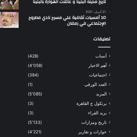
تاريخ مدينه البلينا و عائلات الهوارة بالبلينا
أ
21 أبريل، 2021
س
10 أمسيات ثقافية علي مسرح نادي مطروح
ل
الإجتماعي في رمضان
ت
ب
تصنيفات
ب
ي
أنساب
(428)
أ
ل
أهم الاخبار
(4٬058)
و
اجتماعيات
(384)
ا
و
العدد الورقى
(1)
المزيد
(5٬085)
برتكول ج القاهرة
(3)
بريد القراء
(3)
تاريخ ومزارات
(5٬133)
حوارات و تقارير
(4٬221)