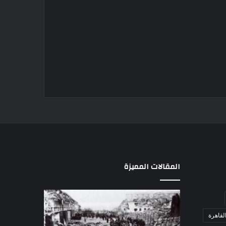
المقالات المميزة
مذبحة
اللواء
اللد..
دكتور
لقاهرة
القصة
راضي
الكاملة
عبدالمعطي