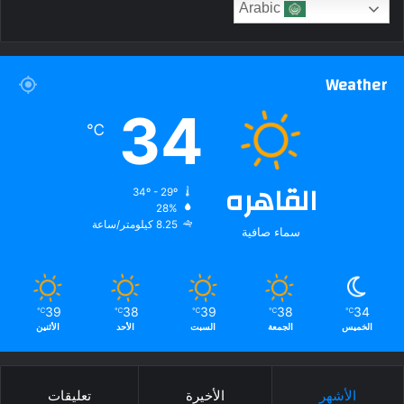
Arabic
Weather
34
℃
القاهره
34º - 29º
28%
8.25 كيلومتر/ساعة
سماء صافية
39
38
39
38
34
℃
℃
℃
℃
℃
الخميس
الجمعة
السبت
الأحد
الأثنين
الأشهر
الأخيرة
تعليقات