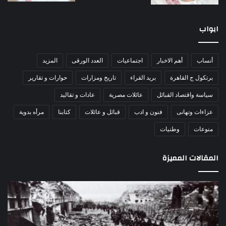
ابواب
أنساب
أهم الاخبار
اجتماعيات
العدد الورقى
المزيد
برتكول ج القاهرة
بريد القراء
تاريخ ومزارات
حوارات و تقارير
سياسة واقتصاد القبائل
عائلات مصرية
عادات و تقاليد
عزاءات وتهانى
فنون و ادب
قبائل و عائلات
كتابنا
مرأه بدوية
منوعات
وطنيات
المقالات المميزة
مذبحة
اللو
اللد..
دكت
القصة
را
الكاملة
عبد