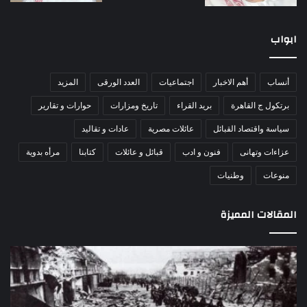
ابواب
أنساب
أهم الاخبار
اجتماعيات
العدد الورقى
المزيد
برتكول ج القاهرة
بريد القراء
تاريخ ومزارات
حوارات و تقارير
سياسة واقتصاد القبائل
عائلات مصرية
عادات و تقاليد
عزاءات وتهانى
فنون و ادب
قبائل و عائلات
كتابنا
مرأه بدوية
منوعات
وطنيات
المقالات المميزة
مذبحة
اللو
اللد..
دكت
القصة
را
الكاملة
عبد