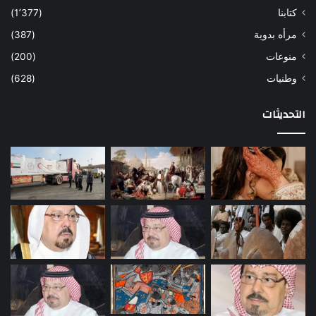
كتابنا
(1٬377)
مرأه بدوية
(387)
منوعات
(200)
وطنيات
(628)
التحديثات