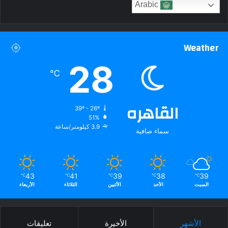
Arabic
Weather
28
℃
القاهره
39º - 26º
51%
3.9 كيلومتر/ساعة
سماء صافية
43
41
39
38
39
℃
℃
℃
℃
℃
السبت
الأحد
الأثنين
الثلاثاء
الأربعاء
الأشهر
الأخيرة
تعليقات