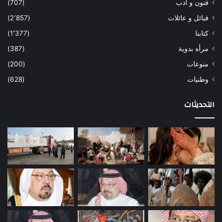
فنون و ادب
(707)
قبائل و عائلات
(2٬857)
كتابنا
(1٬377)
مرأه بدوية
(387)
منوعات
(200)
وطنيات
(628)
التحديثات