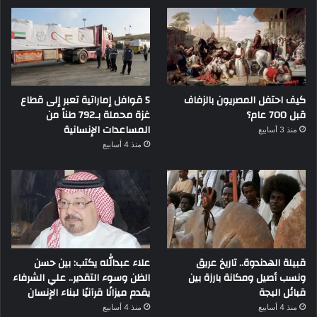
كيف احتفل المصريون بالزفاف
5 قوافل إماراتية تعبر إلى قطاع
قبل 700 عام؟
غزة محملة بـ792 طناً من
المساعدات الإنسانية
منذ 3 أسابيع
منذ 4 أسابيع
قبيلة الهدندوة.. تاريخ عريق
علاء عبدالله يكتب: بين حسن
ونسب أصيل ومكانة بارزة بين
الظن وسوء التقدير.. علي الشرفاء
قبائل البجة
يقدم ميزانًا قرآنيًا لبناء الإنسان
منذ 4 أسابيع
منذ 4 أسابيع