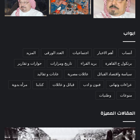
ابواب
أنساب
أهم الاخبار
اجتماعيات
العدد الورقى
المزيد
برتكول ج القاهرة
بريد القراء
تاريخ ومزارات
حوارات و تقارير
سياسة واقتصاد القبائل
عائلات مصرية
عادات و تقاليد
عزاءات وتهانى
فنون و ادب
قبائل و عائلات
كتابنا
مرأه بدوية
منوعات
وطنيات
المقالات المميزة
مذبحة
اللو
اللد..
دكت