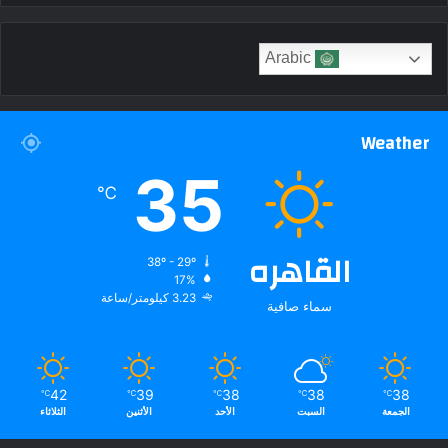
Arabic
Weather
35
℃
القاهره
38º - 29º
17%
3.23 كيلومتر/ساعة
سماء صافية
42
39
38
38
38
℃
℃
℃
℃
℃
الجمعة
السبت
الأحد
الأثنين
الثلاثاء