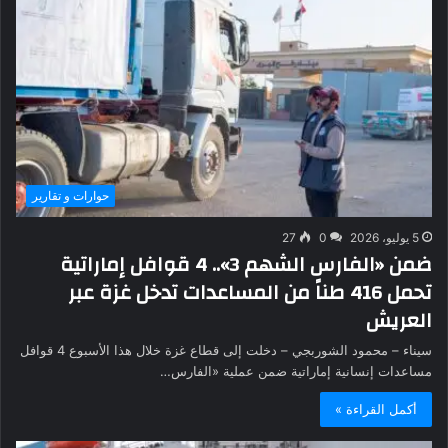
حوارات و تقارير
5 يوليو، 2026
0
27
ضمن «الفارس الشهم 3».. 4 قوافل إماراتية
تحمل 416 طناً من المساعدات تدخل غزة عبر
العريش
سيناء – محمود الشوربجي – دخلت إلى قطاع غزة خلال هذا الأسبوع 4 قوافل
مساعدات إنسانية إماراتية ضمن عملية «الفارس…
أكمل القراءة »