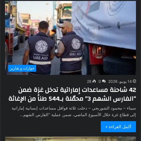
حوارات و تقارير
14 يونيو، 2026
0
28
42 شاحنة مساعدات إماراتية تدخل غزة ضمن
“الفارس الشهم 3” محمّلة بـ544 طناً من الإغاثة
سيناء – محمود الشوربجي – دخلت ثلاثة قوافل مساعدات إنسانية إماراتية
إلى قطاع غزة خلال الأسبوع الماضي، ضمن عملية “الفارس الشهم…
أكمل القراءة »