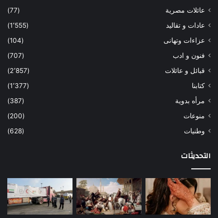
عائلات مصرية
(77)
عادات و تقاليد
(1٬555)
عزاءات وتهانى
(104)
فنون و ادب
(707)
قبائل و عائلات
(2٬857)
كتابنا
(1٬377)
مرأه بدوية
(387)
منوعات
(200)
وطنيات
(628)
التحديثات