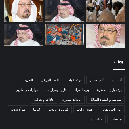
ابواب
أنساب
أهم الاخبار
اجتماعيات
العدد الورقى
المزيد
برتكول ج القاهرة
بريد القراء
تاريخ ومزارات
حوارات و تقارير
سياسة واقتصاد القبائل
عائلات مصرية
عادات و تقاليد
عزاءات وتهانى
فنون و ادب
قبائل و عائلات
كتابنا
مرأه بدوية
منوعات
وطنيات