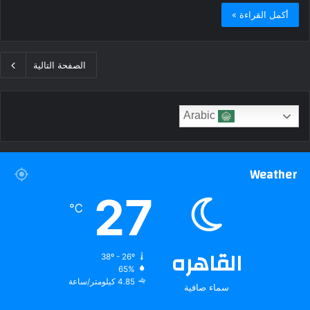
أكمل القراءة »
الصفحة التالية
Arabic
Weather
27
℃
القاهره
38º - 26º
65%
4.85 كيلومتر/ساعة
سماء صافية