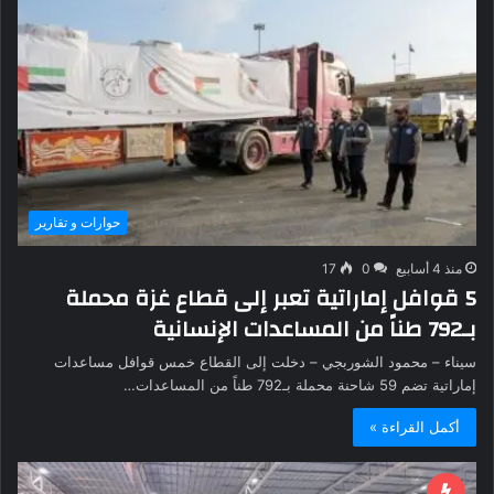
حوارات و تقارير
منذ 4 أسابيع
0
17
5 قوافل إماراتية تعبر إلى قطاع غزة محملة
بـ792 طناً من المساعدات الإنسانية
سيناء – محمود الشوربجي – دخلت إلى القطاع خمس قوافل مساعدات
إماراتية تضم 59 شاحنة محملة بـ792 طناً من المساعدات…
أكمل القراءة »