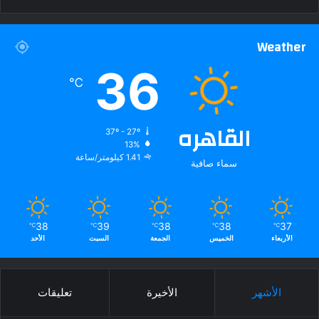
Weather
36
℃
القاهره
37º - 27º
13%
1.41 كيلومتر/ساعة
سماء صافية
38
39
38
38
37
℃
℃
℃
℃
℃
الأربعاء
الخميس
الجمعة
السبت
الأحد
الأشهر
الأخيرة
تعليقات