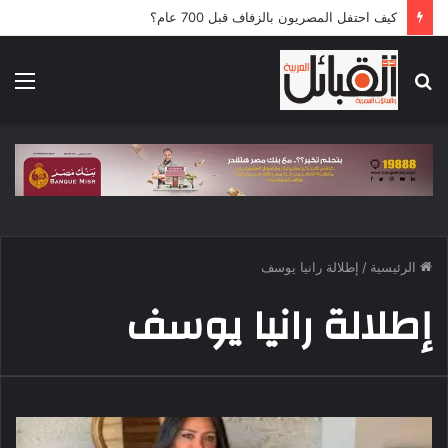
كيف احتفل المصريون بالزفاف قبل 700 عام؟
بحث
الق
عن
الرئيسية
/
إطلالة رانيا يوسف
إطلالة رانيا يوسف