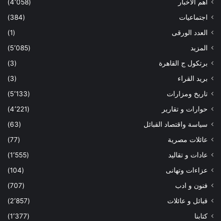
أهم الاخبار
(4٬058)
اجتماعيات
(384)
العدد الورقى
(1)
المزيد
(5٬085)
برتكول ج القاهرة
(3)
بريد القراء
(3)
تاريخ ومزارات
(5٬133)
حوارات و تقارير
(4٬221)
سياسة واقتصاد القبائل
(63)
عائلات مصرية
(77)
عادات و تقاليد
(1٬555)
عزاءات وتهانى
(104)
فنون و ادب
(707)
قبائل و عائلات
(2٬857)
كتابنا
(1٬377)