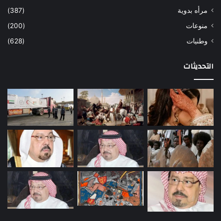
مرأه بدوية
(387)
منوعات
(200)
وطنيات
(628)
التحديثات