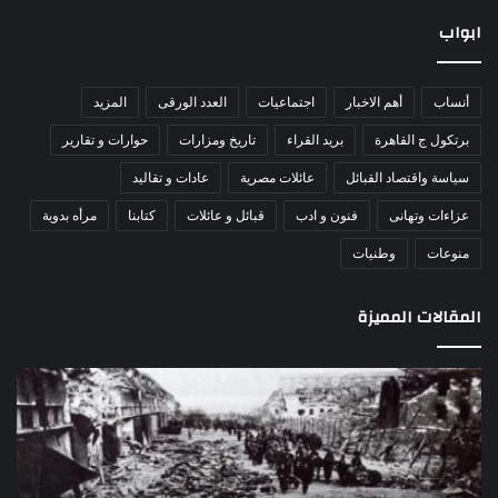
ابواب
أنساب
أهم الاخبار
اجتماعيات
العدد الورقى
المزيد
برتكول ج القاهرة
بريد القراء
تاريخ ومزارات
حوارات و تقارير
سياسة واقتصاد القبائل
عائلات مصرية
عادات و تقاليد
عزاءات وتهانى
فنون و ادب
قبائل و عائلات
كتابنا
مرأه بدوية
منوعات
وطنيات
المقالات المميزة
مذبحة
اللو
اللد..
دكت
القصة
را
الكاملة
عبد
لإحدى
يكت
أكبر
30