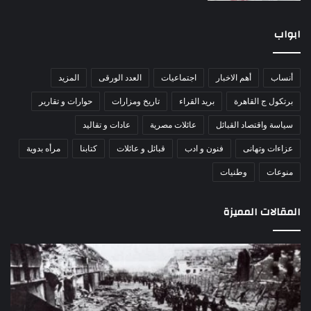
ابواب
أنساب
أهم الاخبار
اجتماعيات
العدد الورقى
المزيد
برتكول ج القاهرة
بريد القراء
تاريخ ومزارات
حوارات و تقارير
سياسة واقتصاد القبائل
عائلات مصرية
عادات و تقاليد
عزاءات وتهانى
فنون و ادب
قبائل و عائلات
كتابنا
مرأه بدوية
منوعات
وطنيات
المقالات المميزة
مذبحة
اللو
اللد..
دكت
القصة
را
الكاملة
عبد
لإحدى
يكت