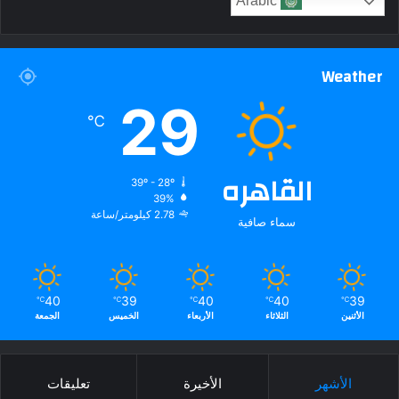
Arabic
Weather
29
℃
القاهره
39º - 28º
39%
2.78 كيلومتر/ساعة
سماء صافية
40
39
40
40
39
℃
℃
℃
℃
℃
الأثنين
الثلاثاء
الأربعاء
الخميس
الجمعة
الأشهر
الأخيرة
تعليقات