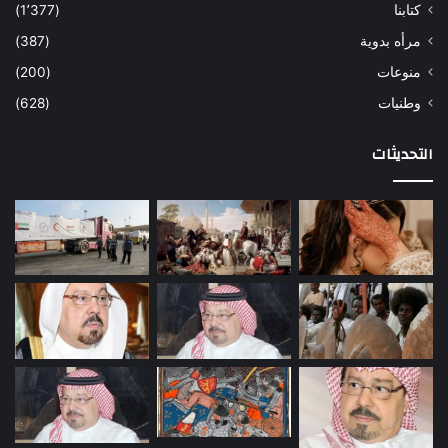
كتابنا
(1٬377)
مرأه بدوية
(387)
منوعات
(200)
وطنيات
(628)
التحديثات