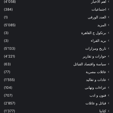
أهم الاخبار
(4٬058)
اجتماعيات
(384)
العدد الورقى
(1)
المزيد
(5٬085)
برتكول ج القاهرة
(3)
بريد القراء
(3)
تاريخ ومزارات
(5٬133)
حوارات و تقارير
(4٬221)
سياسة واقتصاد القبائل
(63)
عائلات مصرية
(77)
عادات و تقاليد
(1٬555)
عزاءات وتهانى
(104)
فنون و ادب
(707)
قبائل و عائلات
(2٬857)
كتابنا
(1٬377)