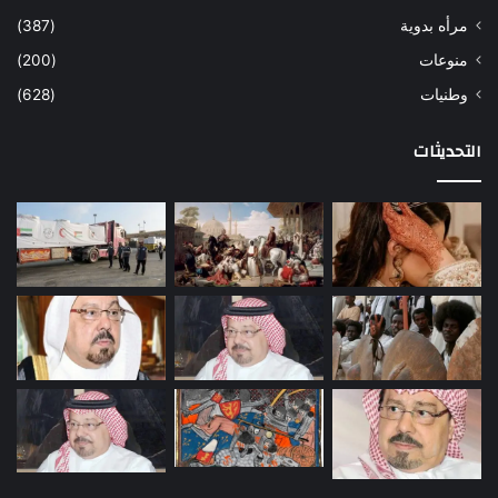
مرأه بدوية
(387)
منوعات
(200)
وطنيات
(628)
التحديثات