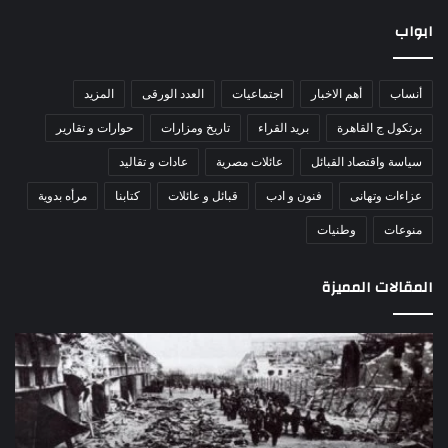
ابواب
أنساب
أهم الاخبار
اجتماعيات
العدد الورقى
المزيد
برتكول ج القاهرة
بريد القراء
تاريخ ومزارات
حوارات و تقارير
سياسة واقتصاد القبائل
عائلات مصرية
عادات و تقاليد
عزاءات وتهانى
فنون و ادب
قبائل و عائلات
كتابنا
مرأه بدوية
منوعات
وطنيات
المقالات المميزة
مذبحة
اللو
اللد..
دكت
القصة
را
الكاملة
عبد
لإحدى
يكت
أكبر
30