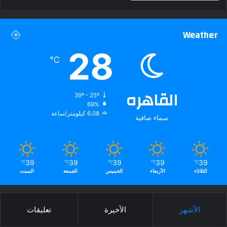
Weather
28
℃
القاهره
39º - 25º
69%
6.08 كيلومتر/ساعة
سماء صافية
39
39
39
39
39
℃
℃
℃
℃
℃
الثلاثاء
الأربعاء
الخميس
الجمعة
السبت
الأشهر
الأخيرة
تعليقات