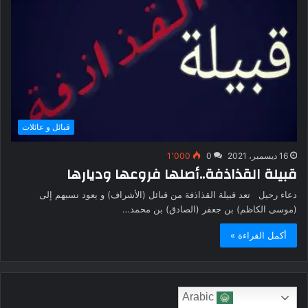
قبائل و عائلات
16 ديسمبر، 2021
0
1٬000
قبيلة القذاذفة..أصلها فروعها وديارها
دعاء رحيل تعد قبيلة القذاذفة من قبائل (الأشراف) و يعود نسبهم إلى
(موسى الكاظم) بن جعفر (الصادق) بن محمد…
أكمل القراءة »
Arabic