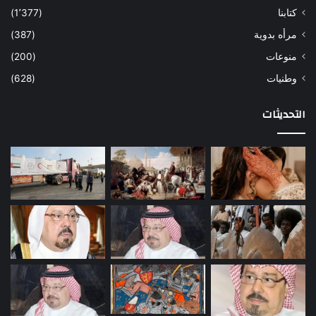
كتابنا
(1٬377)
مرأه بدوية
(387)
منوعات
(200)
وطنيات
(628)
التحديثات