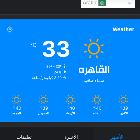
Arabic
Weather
33
℃
القاهره
39º - 30º
24%
3.29 كيلومتر/ساعة
سماء صافية
40
39
40
40
39
℃
℃
℃
℃
℃
الأثنين
الثلاثاء
الأربعاء
الخميس
الجمعة
الأشهر
الأخيرة
تعليقات