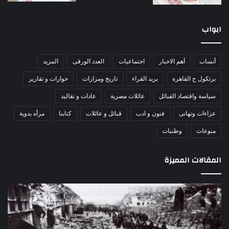
ابواب
أنساب
أهم الاخبار
اجتماعيات
العدد الورقى
المزيد
برتكول ج القاهرة
بريد القراء
تاريخ ومزارات
حوارات و تقارير
سياسة واقتصاد القبائل
عائلات مصرية
عادات و تقاليد
عزاءات وتهانى
فنون و ادب
قبائل و عائلات
كتابنا
مرأه بدوية
منوعات
وطنيات
المقالات المميزة
مذبحة
اللو
اللد..
دكت
القصة
را
الكاملة
عبد