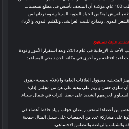
مكان دائم للمتحف يسع كل أقسامه ومقتنياته التي تخطت 100 عام. مؤكدة أن المتحف تأسس في مطلع تسعينيات
ظة بالعريش ليعكس الحياة البدوية السيناوية ومفرداتها من
عر البدوي، ونماذج للبيت العرايشى وللكليم اليدوي والأزياء
لمتحف التراث السيناوي
وأضافت حجاب، أن المتحف تضرر وتلفت محتوياته بسبب الأحداث الإرهابية في عام 2015، وبعد استقرار الأمور وعودة
ث أعيد افتتاحه مرة أخرى في مكانه الجديد بحي المساعيد
هيز المتحف، مسؤول العلاقات العامة والإعلام بجمعية حقوق
ن سلوى حسن و ريم علي وهبة علي هن من مجلس إدارة
 السيناوي لحرصهم الشديد على حفظ التراث في شمال سيناء.
لك عضو من أعضاء المتحف رمضان حجاب وإياد حافظ أعضاء في
اوة على مشاركة عدد من الجمعيات على سبيل المثال جمعية
افة والشباب والرياضة والتضامن الاجتماعي.