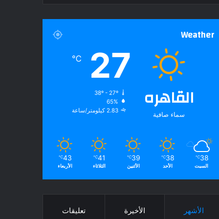
Weather
27
℃
القاهره
38º - 27º
65%
2.83 كيلومتر/ساعة
سماء صافية
43
41
39
38
38
℃
℃
℃
℃
℃
السبت
الأحد
الأثنين
الثلاثاء
الأربعاء
الأشهر
الأخيرة
تعليقات