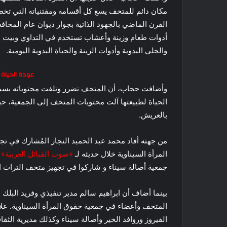
القرن الماضي بالجهود الذاتية بجوار ديوان عام المحاف
أدوات طعام وزينة وأعشاب تستخدم في التداوي وبيت الش
والحلي البدوية وأدوات الزينة والحياة البدوية اليومية.
عودة الحياة 
الحياة لطبيعتها آلت محتويات المتحف إلى الجمعية، حي
بالعريش.
من جهته أفاد محمد عبد الحميد النجار المُشارك في تج
المرأة السيناوية خلال حديثه لـ
«صوت القبائل العربية»
أ
جمعية أصالة سيناء و شاركوا في تجهيز متحف التراث
بينما أضاف أن ابراهيم سالم مدير تنفيذي وفريد الب
المتحف وأعضاء في جمعية حقوق المرأة السيناوية. عل
الفيروز وروافد الخير وأصالة سيناء وكذلك مديرية الثق