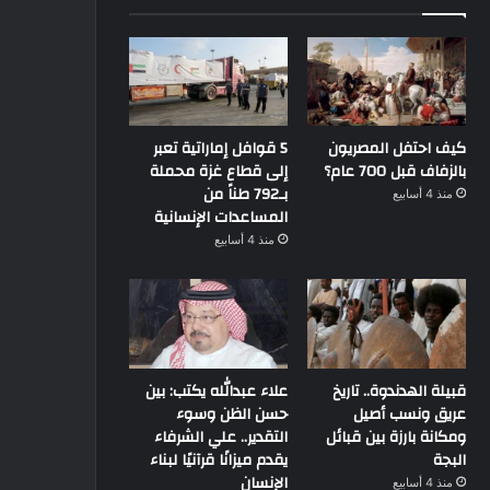
كيف احتفل المصريون
5 قوافل إماراتية تعبر
بالزفاف قبل 700 عام؟
إلى قطاع غزة محملة
بـ792 طناً من
منذ 4 أسابيع
المساعدات الإنسانية
منذ 4 أسابيع
قبيلة الهدندوة.. تاريخ
علاء عبدالله يكتب: بين
عريق ونسب أصيل
حسن الظن وسوء
ومكانة بارزة بين قبائل
التقدير.. علي الشرفاء
البجة
يقدم ميزانًا قرآنيًا لبناء
الإنسان
منذ 4 أسابيع