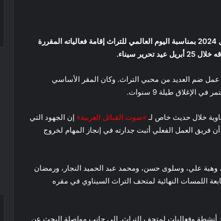
يواصل متحف التراث السيناوي الذي افتتح في 18 أبريل 2024 بمناسبة اليوم العالمي للتراث إقامة فعالياته المقررة
حرير سيناء.
 عمل ضم العديد من محبي التراث. وكان المقر الأساسي
 الإغلاق طيلة 9 سنوات.
وية خلال حديث خاص لـ
«صوت القبائل العربية»
إن الجهود التي
أن فريق العمل الفعلي أثبت جدارته في إنجاز المهام لخروج
وهبة علي، وسلوى حسن، ومحمد عبد الحميد النجار، ورمضان
عة اللمسات النهائية لمتحف التراث السيناوي في مقره
د أنشطة وفعاليات لمتحف التراث. إلى جانب مواصلة البحث عن