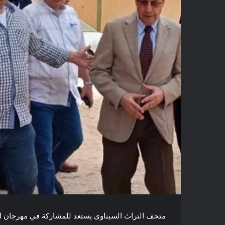
متحف التراث السيناوى يستعد للمشاركة في مهرجان ا