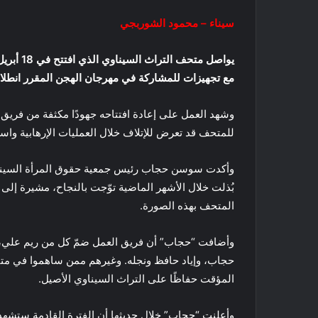
سيناء – محمود الشوربجي
مع تجهيزات للمشاركة في مهرجان الهجن المقرر انطلاقه خلال 25 أبريل عيد ت
وشهد العمل على إعادة افتتاحه جهودًا مكثفة من فريق
للمتحف قد تعرض للإتلاف خلال العمليات الإرهابية واستمر في
وأكدت سوسن حجاب رئيس جمعية حقوق المرأة السينا
بُذلت خلال الأشهر الماضية توّجت بالنجاح، مشيرة إلى 
المتحف بهذه الصورة.
وأضافت “حجاب” أن فريق العمل ضمّ كل من ريم علي، 
حجاب، وإياد حافظ ونجله. وغيرهم ممن ساهموا في متاب
المؤقت حفاظًا على التراث السيناوي الأصيل.
وأعلنت “حجاب” خلال حديثها أن الفترة القادمة ستشه