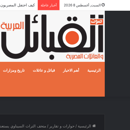
5 قوافل إماراتية تعبر إلى قطاع غزة محملة بـ792 طناً من المساعدات الإنسانية
السبت, أغسطس 8 2026
أخبار عاجلة
الرئيسية
أهم الاخبار
قبائل و عائلات
تاريخ ومزارات
الرئيسية
/
حوارات و تقارير
/
متحف التراث السيناوي يستعد