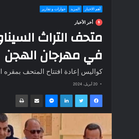
أهم الاخبار
المزيد
حوارات و تقارير
أخر الأخبار
متحف التراث السينا
في مهرجان الهجن
كواليس إعادة افتتاح المتحف بمقره ال
20 أبريل، 2024
فيسبوك
تويتر
لينكدإن
ماسنجر
مشاركة عبر البريد
طباعة